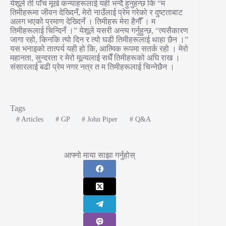
येशूले ती पाँच मूर्ख कन्याहरूलाई यही भन्दै हुनुहन्छ कि “म
तिमीहरूमा जीवन देख्दिनँ, मेरो नाउँलाई प्रेम गरेको र दुष्टताबाट
अलग भएको प्रमाण देख्दिनँ । तिमीहरू मेरा हैनौँ । म
तिमीहरूलाई चिन्दिनँ ।” येशूले यसरी अन्त्य गर्नुहुन्छ, “त्यसैकारण
जागा रहो, किनकि त्यो दिन र त्यो घडी तिमीहरूलाई थाहा छैन ।”
यस भनाइको तात्पर्य यही हो कि, आत्मिक रूपमा सतर्क रहो । मेरो
महानता, सुन्दरता र मेरो मूल्यलाई सधैँ तिमीहरूको अघि राख ।
संसारलाई बढी प्रेम नगर नत्र त म तिमीहरूलाई चिन्नेछैन ।
Tags
#
Articles
#
GP
#
John Piper
#
Q&A
आफ्नो माया साझा गर्नुहोस्