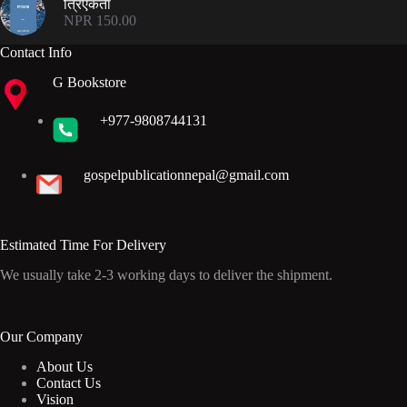
त्रिएकता
NPR 300.00.
NPR 199.00.
NPR
150.00
Contact Info
G Bookstore
+977-9808744131
gospelpublicationnepal@gmail.com
Estimated Time For Delivery
We usually take 2-3 working days to deliver the shipment.
Our Company
About Us
Contact Us
Vision