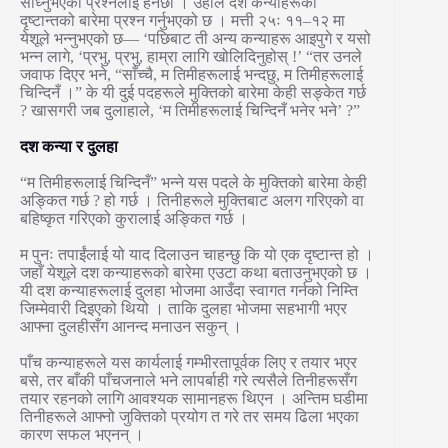
सोध्नुभएको प्रश्नलाई हेर्नेछौँ । उहाँले दश कन्याहरूको
दृष्टान्तको बारेमा प्रश्न गर्नुभएको छ । मत्ती २५ः ११–१२ मा
येशूले भन्नुभएको छ— ‘पछिबाट ती अन्य कन्याहरू आइपुगे र यसो
भन्न लागे, ‘प्रभु, प्रभु, हाम्रा लागि खोलिदिनुहोस् !’ “तर उनले
जवाफ दिएर भने, “साँच्चै, म तिमीहरूलाई भन्दछु, म तिमीहरूलाई
चिन्दिनँ ।” के यी दुई पदहरूले मुक्तिको बारेमा केही सङ्केत गर्छ
? खासगरी जब दुलाहाले, ‘म तिमीहरूलाई चिन्दिनँ भनेर भने’ ?”
दश कन्या र दुलहा
“म तिमीहरूलाई चिन्दिनँ” भन्ने यस पदले के मुक्तिको बारेमा केही
अङ्कित गर्छ ? हो गर्छ । तिनीहरूले मुक्तिबाट अलग गरिएको वा
बहिष्कृत गरिएको कुरालाई अङ्कित गर्छ ।
म पुनः तपाईंलाई यो याद दिलाउन चाहन्छु कि यो एक दृष्टान्त हो ।
जहाँ येशूले दश कन्याहरूको बारेमा एउटा कथा बताउनुभएको छ ।
यी दश कन्याहरूलाई दुलहा भोजमा आउँदा स्वागत गर्नको निम्ति
जिम्मेवारी दिइएको थियो । ताकि दुलहा भोजमा सहभागी भएर
आफ्ना दुलहीसँग आनन्द मनाउन सकुन् ।
पाँच कन्याहरूले यस कार्यलाई गम्भीरतापूर्वक लिए र तयार भएर
बसे, तर बाँकी पाँचजनाले भने लापर्बाही गरे त्यसैले तिनीहरूसँग
तयार रहनको लागि आवश्यक सामानहरू थिएन । अन्तिम घडीमा
तिनीहरूले आफ्नो जुक्तिको प्रयोग त गरे तर समय ढिला भएका
कारण सफल भएनन् ।