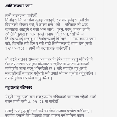
आत्मिकरुपमा जागा
हामी बाइबलमा पाउँछौँः
तिनीहरू किन्न जाँदा दुलहा आइपुगे, र तयार हुनेहरू उनीसँग
विवाहको भोजमा पसे, र ढोका बन्द भयो । पछिबाट ती अरू
कन्याहरू आइपुगे र यसो भन्न लागे, ‘प्रभु, प्रभु, हाम्रा लागि
खोलिदिनुहोस् !’ “तर उनले जवाफ दिएर भने, ‘साँच्चै, म
तिमीहरूलाई भन्दछु, म तिमीहरूलाई चिन्दिनँ ।’ “यसकारण जागा
रहो, किनकि त्यो दिन र त्यो घडी तिमीहरूलाई थाहा छैन (मत्ती
२५ः१०–१३) । हामी यो घटनालाई पाउँदछौँ ।
यो पदले रातको समयमा आकाशतर्फ हेरेर जागा रहनु भनिरहेको
छैन तर आफ्ना प्रभुको बोलावट र ख्रीष्टमा आफ्नो जीवनको
मार्गप्रति जागा रहनु भनिरहेको छ । यदि तपाईंले प्रभुलाई
महत्वहीनझैँ व्यवहार गर्नुभयो भने तपाईं भोजमा प्रवेश गर्नुहुनेछैन ।
तपाईं मुक्तिमा प्रवेश गर्नुहुनेछैन ।
यहूदालाई बहिष्कार
येशूले भन्नुभएको यस शब्दहरूसँग नजिकको समानता रहेको अर्को
वचन हामी मत्ती ७ः २१–२३ मा पाउँछौँ ।
मलाई ‘प्रभु,प्रभु’ भन्ने सबै स्वर्गको राज्यमा प्रवेश गर्नेछैनन् ।
स्वर्गमा हुनुहुने मेरा पिताको इच्छा पालन गर्ने मानिस मात्र