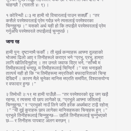
चाहन्छौ ? (गलाती ४ः ९) ।
१ कोरिन्थी ८ः३ मा हामी यो विचारलाई पाउन सक्छौँ । “तर
कसैले परमेश्वरलाई प्रेम गर्दछ भने त्यसलाई परमेश्वरका
चिन्नुहुन्छ ।” यसको अर्थ यही हो कि तपाईंले परमेश्वरलाई प्रेम
गर्नुअघि परमेश्वरले तपाईंलाई चुन्नुपर्छ ।
जागा रह
हामी पुनः दृष्टान्तमै फर्कौँ । ती मूर्ख कन्याहरू आफ्ना दुलहाको
भोजमा ढिलो आए र तिनीहरूले कराएर भने “प्रभु, प्रभु, हाम्रा
लागि खोलिदिनुहोस् । तर उनले जवाफ दिएर भने, “साँच्चै म
तिमीहरूलाई भन्दछु, म तिमीहरूलाई चिन्दिनँ ।” यस भनाइको
तात्पर्य यही हो कि “म तिमीहरूमा मप्रतिको बफादारिताको चिन्ह
देख्दिनँ । कारण मैले चुनेका मानिस मप्रति समर्पित, विश्वासयोग्य
र वफादार हुन्छ ।”
२ तिमोथी २ः१९ मा हामी पाउँछौ— “तर परमेश्वरको दृढ़ जग खड़ै
रहन्छ, र त्यसमा यो छाप लागेको छ, “प्रभुले आफ्ना जतिलाई
चिन्नुहुन्छ,” र “प्रभुको नाउँ लिने जति हरेक अधर्मबाट टाढ़ै रहोस्
।” “यी दुई कुराहरू छाप लागेका मानिसहरूका चिन्हहरू हुन् ।”
प्रभुले तिनीहरूलाई चिन्नुहुन्छ— उहाँले तिनीहरूलाई चुन्नुभएको
छ— र तिनीहरू पापबाट अलग बस्छन् ।