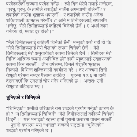
परमेश्वरको राज्यमा प्रवेश गर्नेछ । त्यो दिन धेरैले मलाई भन्नेछन्,
’प्रभु, प्रभु, के हामीले तपाईंको नाउँमा अगमवाणी बोलेनौँ ? र
तपाईंको नाउँमा भूतहरू धपाएनौँ । र तपाईंको नाउँमा अनेक
शक्तिशाली कामहरू गरेनौँ र ?’ अनि म तिनीहरूलाई सफासँग
भन्नेछु, ‘मैले तिमीहरूलाई कहिल्यै चिनेको छैनँ । ए अधर्म काम
गर्नेहरू हो, मबाट दूर होओ।”
“मैले तिमीहरूलाई कहिल्यै चिनेको छैनँ” भन्नुको अर्थ यही हो कि
“मैले तिमीहरूलाई मेरो चेलाको रूपमा चिनेको छैनँ । मैले
तिमीहरूलाई मेरो अनुयायीको रूपमा चिनेको छैनँ । तिमीहरू मेरो
निम्ति आत्मिक रूपमा अपरिचित छौ” हामी यहूदालाई उदाहरणको
रूपमा लिन सक्छौँ । तीन वर्षसम्म, तिनले येशूसँग भूतहरू
निकाले, विभिन्न शक्तिशाली कार्यहरू गरे । तर अन्त्यमा तिनी
येशूको प्रेममा नभएर पैसामा बहकिए । यूहन्ना १२ः६ मा हामी
देख्नसक्छौँ कि उनलाई चोर भनेर भनिएको छ । अन्ततः उनी
येशूबाट बहिष्कृत भए ।
चुनिएको र चिनिएको
“चिनिएको” अनौठो तरिकाले यस शब्दको प्रयोग गर्नुको कारण के
हो ? “म तिमीहरूलाई चिन्दिनँ” “मैले तिमीहरूलाई कहिल्यै चिनेको
थिइनँ ।” यस भनाइको रहस्य हामी पुरानो करारमा पाउन सक्छौँ
। पुरानो करारमा यस “भनाइ” शब्दको सट्टामा “चुनिएको”
शब्दको प्रयोग गरिएको छ ।