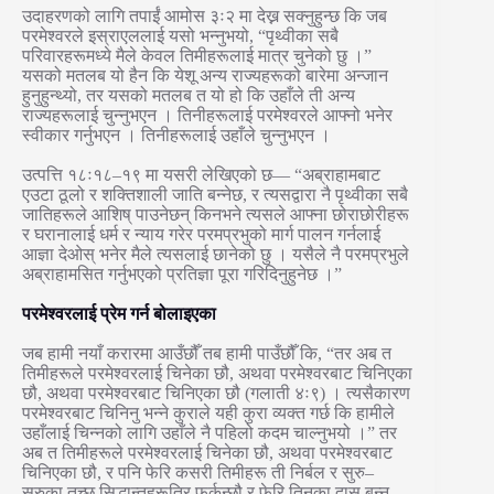
उदाहरणको लागि तपाईं आमोस ३ः२ मा देख्न सक्नुहुन्छ कि जब
परमेश्वरले इस्राएललाई यसो भन्नुभयो, “पृथ्वीका सबै
परिवारहरूमध्ये मैले केवल तिमीहरूलाई मात्र चुनेको छु ।”
यसको मतलब यो हैन कि येशू अन्य राज्यहरूको बारेमा अन्जान
हुनुहुन्थ्यो, तर यसको मतलब त यो हो कि उहाँले ती अन्य
राज्यहरूलाई चुन्नुभएन । तिनीहरूलाई परमेश्वरले आफ्नो भनेर
स्वीकार गर्नुभएन । तिनीहरूलाई उहाँले चुन्नुभएन ।
उत्पत्ति १८ः१८–१९ मा यसरी लेखिएको छ— “अब्राहामबाट
एउटा ठूलो र शक्तिशाली जाति बन्नेछ, र त्यसद्वारा नै पृथ्वीका सबै
जातिहरूले आशिष् पाउनेछन् किनभने त्यसले आफ्ना छोराछोरीहरू
र घरानालाई धर्म र न्याय गरेर परमप्रभुको मार्ग पालन गर्नलाई
आज्ञा देओस् भनेर मैले त्यसलाई छानेको छु । यसैले नै परमप्रभुले
अब्राहामसित गर्नुभएको प्रतिज्ञा पूरा गरिदिनुहुनेछ ।”
परमेश्वरलाई प्रेम गर्न बोलाइएका
जब हामी नयाँ करारमा आउँछौँ तब हामी पाउँछौँ कि, “तर अब त
तिमीहरूले परमेश्वरलाई चिनेका छौ, अथवा परमेश्वरबाट चिनिएका
छौ, अथवा परमेश्वरबाट चिनिएका छौ (गलाती ४ः९) । त्यसैकारण
परमेश्वरबाट चिनिनु भन्ने कुराले यही कुरा व्यक्त गर्छ कि हामीले
उहाँलाई चिन्नको लागि उहाँले नै पहिलो कदम चाल्नुभयो ।” तर
अब त तिमीहरूले परमेश्वरलाई चिनेका छौ, अथवा परमेश्वरबाट
चिनिएका छौ, र पनि फेरि कसरी तिमीहरू ती निर्बल र सुरु–
सुरुका तुच्छ सिद्धान्तहरूतिर फर्कन्छौ र फेरि तिनका दास बन्न