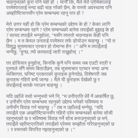
चाहनुभएको कुरा पनि यही हो । मानौँ कि, मैले मेरो प्रेमिकालाई
परमेश्वरलाई भन्दा बढी चाह गरेको छैन, के यस्तो अवस्थामा पनि
अख्रीष्टियानसँग प्रेम सम्बन्धमा रहनु पाप हो ?
मेरो उत्तर यही हो कि प्रेम सम्बन्धको उद्देश्य के हो ? केका लागि
प्रेम सम्बन्धमा रहने ? प्रेम सम्बन्धको बारेमा तपाईंको बुझाइ के हो
? सायद तपाईंले भन्नुहोला, “मसँग त्यस्तो भावनाहरू केही पनि
छैन । म त केवल उनलाई परमेश्वर तर्फ डोर्याउन चाहन्छु । “यो त
विशुद्ध सुसमाचार प्रचार हो रोमान्स हैन ।” अनि म तपाईंलाई
भन्नेछु, “हुन्छ, त्यो कामलाई जारी राख्नुहोस् ।”
तर होसियार हुनुहोस्, किनकि कुनै पनि समय जब एउटी स्त्री र
पुरुषले सँगै समय बिताउँछन्, तब सुसमाचार प्रचार भन्दा अन्य
व्यक्तिगत, घनिष्ट प्रकारको कुराहरू हुनेगर्दछ, विशेषगरी जब
कुराहरू गहिरो बन्दै जान्छ । मैले यी कुराहरू देखेको छु र
तपाईंलाई सतर्क गराउन चाहन्छु ।
यदि उहाँले यसो भन्नुभयो भने नि, “म उनीप्रति धेरै नै आकर्षित छु,
र उनीसँग प्रेम सम्बन्धमा रहनुको उद्देश्य भनेको भविष्यमा म
उनीसँग विवाह गर्न चाहन्छु ।” तब म उहाँलाई भन्नेछु, “यदि
तपाईंले एक अख्रीष्टियानसँग गहिरो प्रेम सम्बन्धको बारेमा सोची
रहनुभएको छ र भविष्यमा विवाह गर्ने सोच बनाउनुभएको छ भने,
तपाईंले ख्रीष्टप्रतिको तपाईंको प्रेममा सम्झौता गरिरहनुभएको छ
। र वचनको विपरित गइरहनुभएको छ ।”