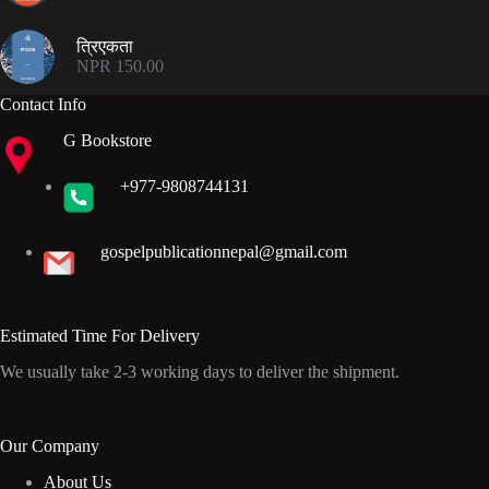
price
price
was:
is:
त्रिएकता
NPR 300.00.
NPR 199.00.
NPR
150.00
Contact Info
G Bookstore
+977-9808744131
gospelpublicationnepal@gmail.com
Estimated Time For Delivery
We usually take 2-3 working days to deliver the shipment.
Our Company
About Us