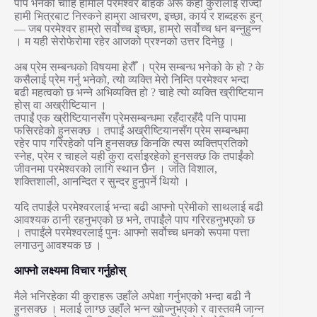
पाप भनेको चाँहि हामीले परमेश्वर बाहेक अरू केही कुरालाई रोज्दा
हामी भित्रबाट निस्कने हाम्रा आचरण, इच्छा, कार्य र शब्दहरू हुन्
— जब परमेश्वर हाम्रो सर्वोच्च इच्छा, हाम्रो सर्वोच्च धन बन्नुहुन्न
। म यही सेरोफेरोमा रहेर आजको प्रश्नको उत्तर दिनेछु ।
अब प्रेम सम्बन्धको विषयमा हेरौँ । प्रेम सम्बन्ध भनेको के हो ? के
कसैलाई प्रेम गर्नु भनेको, त्यो व्यक्ति मेरो निम्ति परमेश्वर भन्दा
बढी महत्वको छ भन्ने अभिव्यक्ति हो ? चाहे त्यो व्यक्ति ख्रीष्टियान
होस् वा अख्रीष्टियान ।
तपाईं एक ख्रीष्टियानसँग प्रेमसम्बन्धमा रहँदारहँदै पनि पापमा
फसिरहेको हुनसक्छ । तपाईं अख्रीष्टियानसँग प्रेम सम्बन्धमा
रहेर पाप गरिरहेको पनि हुनसक्छ किनकि त्यस व्यक्तिप्रतिको
स्नेह, प्रेम र चाहले यही कुरा दर्साइरहेको हुनसक्छ कि तपाईंको
जीवनमा परमेश्वरको लागि स्थान छैन । जति विशाल,
शक्तिशाली, आनन्दित र सुन्दर हुनुपर्ने थियो ।
यदि तपाईंले परमेश्वरलाई भन्दा बढी आफ्नो प्रेमीको साथलाई बढी
आवश्यक ठानी रहनुभएको छ भने, तपाईंले पाप गरिरहनुभएको छ
। तपाईंले परमेश्वरलाई पुनः आफ्नो सर्वोच्च धनको रूपमा पत्ता
लगाउनु आवश्यक छ ।
आफ्नो लक्ष्यमा विचार गर्नुहोस्
मैले भनिरहेका यी कुराहरू उहाँले अपेक्षा गर्नुभएको भन्दा बढी नै
हुनसक्छ । मलाई लाग्छ उहाँले भन्न खोज्नुभएको र वास्तवमै जान्न