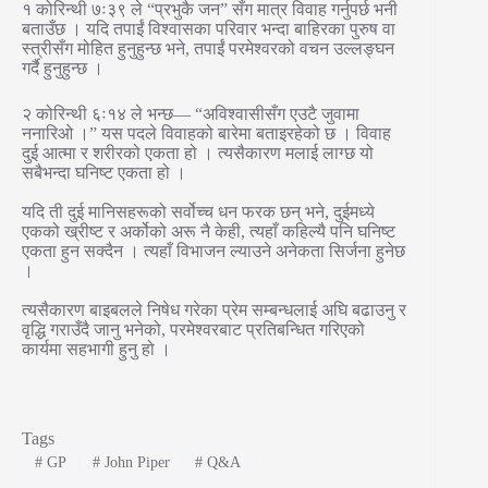
१ कोरिन्थी ७ः३९ ले “प्रभुकै जन” सँग मात्र विवाह गर्नुपर्छ भनी
बताउँछ । यदि तपाईं विश्वासका परिवार भन्दा बाहिरका पुरुष वा
स्त्रीसँग मोहित हुनुहुन्छ भने, तपाईं परमेश्वरको वचन उल्लङ्घन
गर्दै हुनुहुन्छ ।
२ कोरिन्थी ६ः१४ ले भन्छ— “अविश्वासीसँग एउटै जुवामा
ननारिओ ।” यस पदले विवाहको बारेमा बताइरहेको छ । विवाह
दुई आत्मा र शरीरको एकता हो । त्यसैकारण मलाई लाग्छ यो
सबैभन्दा घनिष्ट एकता हो ।
यदि ती दुई मानिसहरूको सर्वोच्च धन फरक छन् भने, दुईमध्ये
एकको ख्रीष्ट र अर्कोको अरू नै केही, त्यहाँ कहिल्यै पनि घनिष्ट
एकता हुन सक्दैन । त्यहाँ विभाजन ल्याउने अनेकता सिर्जना हुनेछ
।
त्यसैकारण बाइबलले निषेध गरेका प्रेम सम्बन्धलाई अघि बढाउनु र
वृद्धि गराउँदै जानु भनेको, परमेश्वरबाट प्रतिबन्धित गरिएको
कार्यमा सहभागी हुनु हो ।
Tags
#
GP
#
John Piper
#
Q&A