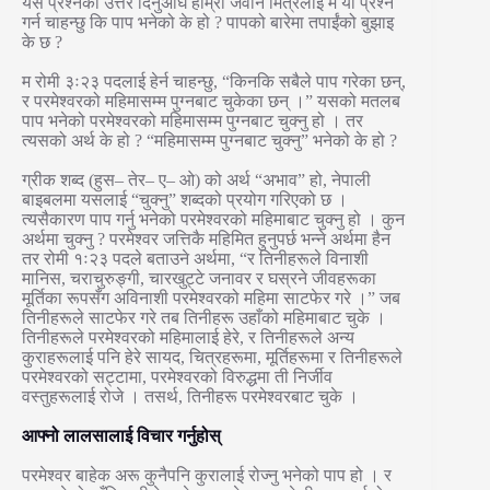
यस प्रश्नको उत्तर दिनुअघि हाम्रा जवान मित्रलाई म यो प्रश्न
गर्न चाहन्छु कि पाप भनेको के हो ? पापको बारेमा तपाईंको बुझाइ
के छ ?
म रोमी ३ः२३ पदलाई हेर्न चाहन्छु, “किनकि सबैले पाप गरेका छन्,
र परमेश्वरको महिमासम्म पुग्नबाट चुकेका छन् ।” यसको मतलब
पाप भनेको परमेश्वरको महिमासम्म पुग्नबाट चुक्नु हो । तर
त्यसको अर्थ के हो ? “महिमासम्म पुग्नबाट चुक्नु” भनेको के हो ?
ग्रीक शब्द (हुस– तेर– ए– ओ) को अर्थ “अभाव” हो, नेपाली
बाइबलमा यसलाई “चुक्नु” शब्दको प्रयोग गरिएको छ ।
त्यसैकारण पाप गर्नु भनेको परमेश्वरको महिमाबाट चुक्नु हो । कुन
अर्थमा चुक्नु ? परमेश्वर जत्तिकै महिमित हुनुपर्छ भन्ने अर्थमा हैन
तर रोमी १ः२३ पदले बताउने अर्थमा, “र तिनीहरूले विनाशी
मानिस, चराचुरुङ्गी, चारखुट्टे जनावर र घस्रने जीवहरूका
मूर्तिका रूपसँग अविनाशी परमेश्वरको महिमा साटफेर गरे ।” जब
तिनीहरूले साटफेर गरे तब तिनीहरू उहाँको महिमाबाट चुके ।
तिनीहरूले परमेश्वरको महिमालाई हेरे, र तिनीहरूले अन्य
कुराहरूलाई पनि हेरे सायद, चित्रहरूमा, मूर्तिहरूमा र तिनीहरूले
परमेश्वरको सट्टामा, परमेश्वरको विरुद्धमा ती निर्जीव
वस्तुहरूलाई रोजे । तसर्थ, तिनीहरू परमेश्वरबाट चुके ।
आफ्नो लालसालाई विचार गर्नुहोस्
परमेश्वर बाहेक अरू कुनैपनि कुरालाई रोज्नु भनेको पाप हो । र