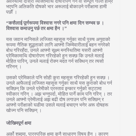
अवस्थामा दोस्रो व्यक्तिमाथि दोषारोपण गर्ने वा सम्पूर्ण गल्ति हाम्रै
भएपनि अलिकति दोषको भार अरूलाई बोकाउने परीक्षामा हामी
पर्छौँ ।
“कसैलाई पूर्णरूपमा विश्वास नगरे पनि क्षमा दिन सम्भव छ ।
विश्वास कमाउनु पर्छ तर क्षमा हैन ।”
यस जवान मानिसले लज्जित महसुस गर्नुका साथै पुरुष अगुवाको
रूपमा नैतिक शुद्धताको लागि आफ्नो जिम्मेवारीलाई बहन नगरेको
बोध गरिरहँदा, उनले आफ्नो सूक्ष्म मनस्थितिमा यसरी आफ्नो
प्रेमिकामाथि दोषारोपण गरिरहेको हुन सक्छ कि उनले मलाई
मोहित पारिन्, उनले मलाई रोक्न मदत गर्न सक्थिन् तर त्यसो
गरिनन् ।
उसको प्रेमिकाले पनि सोही कुरा महसुस गरिरहेकी हुन सक्छ ।
उनले आफैलाई लज्जित महसुस गर्नुका साथै यस कुराको बोध गर्न
सक्छिन् कि उनले प्रेमीको प्रस्ताव इन्कार गर्नुको सट्टामा
स्वीकार गरिन् । अझ भन्नुपर्दा, मोहित पार्ने काम पनि गरिन् । तर
उनले आफ्नो प्रेमीलाई अझ बढी दोष लगाउन पनि सक्छिन् र
आफ्नो परीक्षाको घडीमा उसले मलाई बचाएन भनेर अरू दोषहरू
खोज्न पनि सक्छिन् ।
जोखिमपूर्ण क्षमा
अर्को शब्दमा, पारस्परिक क्षमा कुनै साधारण विषय हैन । कारण