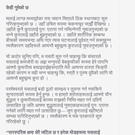
केही गुमेको छ
मलाई लाग्छ मध्यपूर्वका यस जवान मित्रले ठिक स्थानबाट सुरु
गरिरहनुभएको छ । उहाँ उचित रूपमा चकनाचूर भएझैँ देखिन्छ ।
उहाँले कुनै कुरालाई पुनः प्राप्त गर्न नमिल्नेगरी गुमाउनुभएको छ
भन्ने कुरालाई उहाँले बुझ्नुभएको छ । उहाँले शारीरिक सम्बन्ध
बीचको समयभन्दा अघि गएर त्यस घटनालाई पूर्ववत् गर्न सक्नुहुन्न
त्यसैकारण उहाँहरूले अत्यन्तै बहुमूल्य कुरालाई गुमाउनुभएको छ ।
यो कठोर सुनिए पनि, म यसरी सुरु गर्न चाहन्छु कि संसारले
यसलाई कमजोरी वा अझ भन्नुपर्दा बेबकुफीको रूपमा हेरे तापनि
आफ्नो कुमारीत्व बचाइराख्नेहरूप्रति मेरो अत्यन्त वास्ता फिक्री
रहेको कारण म यही भन्न चाहन्छु कि, स्त्री र पुरुष दुवैको लागि यो
अत्यन्तै बहुमूल्य कुरा हो ।
परमेश्वरले यसलाई बडो ठूलो सामथ्र्य र तुलना गर्न नसकिने
सुन्दरताको रूपमा हेर्नु हुन्छ । म हाम्रो श्रोताहरूलाई आफ्नो यौन
शुद्धता र कुमारीत्वलाई कायम राख्नको निम्ति मद्दत गर्न उतिनै
उत्साहित छु जति आफ्ना शुद्धतालाई गुमाएकाहरूलाई पुनः प्राप्त
गर्नको लागि मद्दत गर्न उत्साहित छु— जुन कुरालाई ख्रीष्टले
सम्भव पारिदिनुभएको छ । त्यसैकारण म यस प्रकारले सुरु
गरिरहेको छु ।
“पारस्परिक क्षमा धेरै जटिल छ र हरेक मोडहरूमा यसलाई