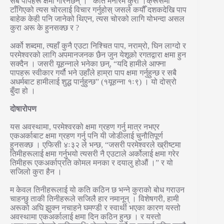
सबै पापहरू क्षमा गरिनेछन् ।” कति मनोरम कुरा ।क्रूसमा
टाँगिएको त्यस चोरलाई विचार गर्नुहोस् जसले कयौँ दशकदेखि पाप
बाहेक केही पनि जानेको थिएन, त्यस चोरको लागि योभन्दा असल
कुरा अरू के हुनसक्छ र ?
अर्को शब्दमा, त्यहाँ कुनै एउटा निश्चित पाप, नराम्रो, घिन लाग्दो र
परमेश्वरको लागि अपमानजनक छैन जुन येशूको रगतद्वारा क्षमा हुन
सक्दैन । जसरी यूहन्नाले भनेका छन्, “यदि हामीले आफ्ना
पापहरू स्वीकार गर्यौ भने उहाँले हाम्रा पाप क्षमा गर्नुहुन्छ र सबै
अधर्मबाट हामीलाई शुद्ध पार्नुहुन्छ” (१यूहन्ना १ः९) । यो दोस्रो
बुँदा हो ।
दोषारोपण
यस अवस्थामा, परमेश्वरको क्षमा ग्रहण गर्नु मात्र नभएर
एकअर्काबाट क्षमा ग्रहण गर्नु पनि यी जोडीलाई चुनौतिपूर्ण
हुनसक्छ । एफिसी ४ः३२ ले भन्छ, “जसरी परमेश्वरले ख्रीष्टमा
तिमीहरूलाई क्षमा गर्नुभयो त्यसरी नै एउटाले अर्कोलाई क्षमा गरेर
तिमीहरू एकअर्काप्रति कोमल मनका र दयालु होऔं ।” र यो
सजिलो कुरा हैन ।
म केवल तिनीहरूलाई यो कति कठिन छ भन्ने कुराको बोध गराउन
चाहन्छु ताकी तिनीहरूले सजिलै हार नमानून् । विशेषगरी, हामी
अरूको अघि झुक्न नचाहने घमण्डी र स्वार्थी भएका कारण यस्तो
अवस्थामा एकअर्कालाई क्षमा दिन कठिन हुन्छ । र यस्तो