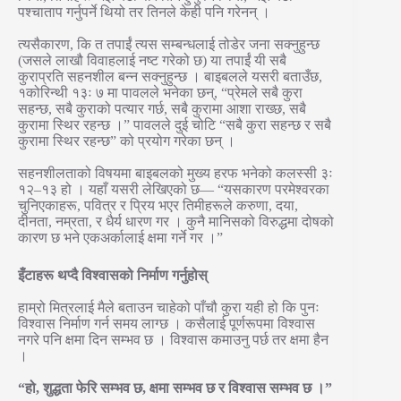
पश्चाताप गर्नुपर्ने थियो तर तिनले केही पनि गरेनन् ।
त्यसैकारण, कि त तपाईं त्यस सम्बन्धलाई तोडेर जना सक्नुहुन्छ
(जसले लाखौ विवाहलाई नष्ट गरेको छ) या तपाईं यी सबै
कुराप्रति सहनशील बन्न सक्नुहुन्छ । बाइबलले यसरी बताउँछ,
१कोरिन्थी १३ः ७ मा पावलले भनेका छन्, “प्रेमले सबै कुरा
सहन्छ, सबै कुराको पत्यार गर्छ, सबै कुरामा आशा राख्छ, सबै
कुरामा स्थिर रहन्छ ।” पावलले दुई चोटि “सबै कुरा सहन्छ र सबै
कुरामा स्थिर रहन्छ” को प्रयोग गरेका छन् ।
सहनशीलताको विषयमा बाइबलको मुख्य हरफ भनेको कलस्सी ३ः
१२–१३ हो । यहाँ यसरी लेखिएको छ— “यसकारण परमेश्वरका
चुनिएकाहरू, पवित्र र प्रिय भएर तिमीहरूले करुणा, दया,
दीनता, नम्रता, र धैर्य धारण गर । कुनै मानिसको विरुद्धमा दोषको
कारण छ भने एकअर्कालाई क्षमा गर्ने गर ।”
इँटाहरू थप्दै विश्वासको निर्माण गर्नुहोस्
हाम्रो मित्रलाई मैले बताउन चाहेको पाँचौ कुरा यही हो कि पुनः
विश्वास निर्माण गर्न समय लाग्छ । कसैलाई पूर्णरूपमा विश्वास
नगरे पनि क्षमा दिन सम्भव छ । विश्वास कमाउनु पर्छ तर क्षमा हैन
।
“हो, शुद्धता फेरि सम्भव छ, क्षमा सम्भव छ र विश्वास सम्भव छ ।”