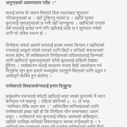
अनुग्रहको आवश्यकता पर्दछ ।”
मलाई लाग्छ यी जवान मित्रले ठिक स्थानबाट सुरुवात
गरिरहनुभएको छ । उहाँ टुक्रिनु भएको छ । उहाँले सुन्दर
कुरालाई गुमाउनुभएको छ भनी उहाँ जान्नुहुन्छ । ख्रीष्टको रगतले
सबै पापलाई ढाक्छ भन्ने पनि उहाँलाई थाहा छ र सुरुवात गर्नको
लागि यो उचित स्थान हो ।
तिनीहरू जसले आफ्नो पापलाई हल्का रूपमा लिन्छन् र ख्रीष्टको
रगतलाई आफूले गरेको पापको लागि छिटो र सजिलो समाधानको
रूपमा हेर्छन्, ती व्यक्तिहरूले तिनीहरूको पवित्रतालाई किन्नको
लागि ख्रीष्टले चुकाउनुभएको साँचो मूल्यलाई कहिल्यै देखेका
हुँदैनन् । त्यसैकारण मलाई साधारण रूपमा केही अवलोकन गर्न
दिनुहोस् जुन कुरा हाम्रो मध्यपूर्वमा रहनुहुने मित्रको लागि उद्धार र
आशापूर्ण सावित हुन सकोस् ।
परमेश्वरले विश्वासयोग्यलाई इनाम दिनुहुन्छ
बाइबलीय वचनलाई समेट्दै उहाँलाई थाहा भएको कुरातर्फ नै ध्यान
केन्द्रित गर्न चाहन्छु । पहिलो कोरिन्थी ६ः १८ ले भन्छ,
“व्यभिचार देखि अलग बस ।” अविवाहित मानिसहरूको लागि
परमेश्वरको इच्छा यही हो कि तिनीहरू यौन सम्बन्धबाट अलग
बसून् । परमेश्वरले यस कुरालाई पवित्र आत्माको शक्तिद्वारा,
उहाँको प्रतिज्ञा माथिको विश्वासद्वारा सम्भव पार्नुभएको छ । र
उहाँलाई यस प्रकारले आदर गर्ने प्रत्येक मानिसलाई उहाँले मिठो