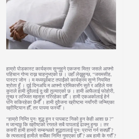
हाम्रो पोडकास्ट कार्यक्रम सुन्नुहुने एकजना मित्र जसले आफ्नो
पहिचान गोप्य राख्न चाहनुभएको छ । उहाँ लेख्नुहुन्छ, “जयमसीह,
पास्टर जोन । म मध्यपूर्वबाट तपाईंको कार्यक्रम सुन्ने नियमित
श्रोता हुँ । दुई दिनअघि म आफ्नो प्रेमिकासँग सुते र अहिले यस
कुराले हामी दुवैलाई दुःखी तुल्याएको छ । हामी आफैलाई फोहोरी,
तुच्छ र लज्जित महसुस गरिरहेका छौँ । हामी एकअर्कालाई हेर्न
पनि सकिरहेका छैनौँ । हामी दुवैजना ख्रीष्टमा नयाँगरी जन्मिएका
ख्रीष्टियान हौँ, तर पापमा फस्यौँ ।
“हाम्रो निम्ति पुनः शुद्ध हुन र पापबाट निको हुन केही आशा छ ?”
म जान्दछु कि ख्रीष्टको रगतले सबै पापलाई ढाक्नु हुन्छ । तर
कसरी हामी हाम्रो सम्बन्धको शुद्धतालाई पुनः प्राप्त गर्न सक्छौँ ?
के त्यसलाई हामीले सधैँका निम्ति गुमाएका छौँ ? अब हामी के गरौँ ?