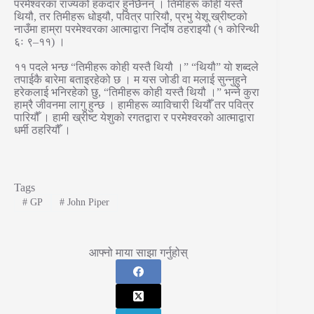
परमेश्वरका राज्यको हकदार हुनेछैनन् । तिमीहरू कोही यस्तै
थियौ, तर तिमीहरू धोइयौ, पवित्र पारियौ, प्रभु येशू ख्रीष्टको
नाउँमा हाम्रा परमेश्वरका आत्माद्वारा निर्दोष ठहराइयौ (१ कोरिन्थी
६ः ९–११) ।
११ पदले भन्छ “तिमीहरू कोही यस्तै थियौ ।” “थियौ” यो शब्दले
तपाईकै बारेमा बताइरहेको छ । म यस जोडी वा मलाई सुन्नुहुने
हरेकलाई भनिरहेको छु, “तिमीहरू कोही यस्तै थियौ ।” भन्ने कुरा
हाम्रै जीवनमा लागु हुन्छ । हामीहरू व्याविचारी थियौँ तर पवित्र
पारियौँ । हामी ख्रीष्ट येशुको रगतद्वारा र परमेश्वरको आत्माद्वारा
धर्मी ठहरियौँ ।
Tags
#
GP
#
John Piper
आफ्नो माया साझा गर्नुहोस्