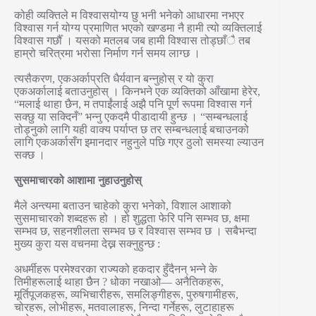
कोही व्यक्तिले म विश्वासयोग्य छु भनी भनेको आधारमा नभएर
विश्वास गर्न योग्य प्रमाणित भएको खण्डमा नै हामी त्यो व्यक्तिलाई
विश्वास गर्छौँ । यसको मतलब जब हामी विश्वास तोड्छाँै तब
हाम्रो चरित्रमा भरोसा निर्माण गर्न समय लाग्छ ।
त्यसैकरण, एकअर्काप्रति धैर्यवान बन्नुहोस् र यो कुरा
एकअर्कालाई बताउनुहोस् । किनभने एक व्यक्तिको आँखामा हेरेर,
“मलाई थाहा छैन, म तपाईंलाई अझै पनि पूर्ण रूपमा विश्वास गर्न
सक्छु या सक्दिनँ” भन्नु एकदमै पीडादायी हुन्छ । “सम्बन्धलाई
तोड्नुको लागि यही वाक्य पर्याप्त छ तर सम्बन्धलाई बचाउनको
लागि एकअर्कासँग इमानदार नहुनुले पछि गएर ठुलो समस्या ल्याउन
सक्छ ।
सुसमाचारको आशामा नुहाउनुहोस्
मैले अन्त्यमा बताउन चाहेको कुरा भनेको, विशाल आशाको
सुसमाचारको शब्दहरू हो । हो शुद्धता फेरि पनि सम्भव छ, क्षमा
सम्भव छ, सहनशीलता सम्भव छ र विश्वास सम्भव छ । सबैभन्दा
मुख्य कुरा यस वचनमा देख्न सक्नुहुन्छ :
अधर्मीहरू परमेश्वरका राज्यको हकदार हुँदैनन् भन्ने के
तिमीहरूलाई थाहा छैन ? धोका नखाओ— अनैतिकहरू,
मूर्तिपूजकहरू, व्यभिचारीहरू, समलिङ्गीहरू, पुरुषगामीहरू,
चोरहरू, लोभीहरू, मतवालाहरू, निन्दा गर्नेहरू, लुटाहाहरू