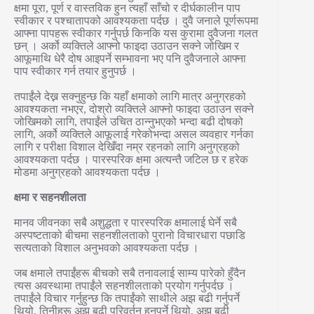
क्षमा पूरा, पूर्ण र वास्तविक हुन त्यहाँ साँचो र दीर्घकालीन पाप
स्वीकार र पश्चातापको आवश्यकता पर्दछ । दुवै जनाले पूर्णरूपमा
आफ्ना पापहरू स्वीकार गर्नुपर्छ किनकि यस कुरामा दुवैजना गलत
छन् । अर्को व्यक्तिले आफ्नो फाइदा उठाउन सक्ने जोखिम र
आफूमाथि धेरै दोष आइपर्ने सम्भावना भए पनि दुवैजनाले आफ्ना
पाप स्वीकार गर्न तयार हुनुपर्छ ।
तपाईंले देख्न सक्नुहुन्छ कि यहाँ क्षमाको लागि मात्र अनुग्रहको
आवश्यकता नभएर, दोश्रो व्यक्तिले आफ्नो फाइदा उठाउन सक्ने
जोखिमको लागि, तपाईंले उचित ठान्नुभएको भन्दा बढी दोषको
लागि, अर्को व्यक्तिले आफूलाई गरेकोभन्दा असल व्यवहार गर्नका
लागि र परीक्षा विशाल देखिँदा नम्र रहनको लागि अनुग्रहको
आवश्यकता पर्दछ । पारस्परिक क्षमा अत्यन्तै जटिल छ र हरेक
मोडमा अनुग्रहको आवश्यकता पर्दछ ।
क्षमा र सहनशीलता
मानव जीवनका सबै अशुद्धता र पारस्परिक क्षमालाई घेर्ने सबै
अस्पष्टताको बीचमा सहनशीलताको पुरानो विचारधारा पछाडि
सत्यताको विशाल अनुभवको आवश्यकता पर्दछ ।
जब क्षमाले तपाईंहरू बीचको सबै तनावलाई साम्य पारेको हुँदैन
त्यस अवस्थामा तपाईंले सहनशीलताको प्रयोग गर्नुपर्दछ ।
तपाईंले विचार गर्नुहुन्छ कि तपाईंको साथीले अझ बढी गर्नुपर्ने
थियो, तिनीहरू अझ बढी परिवर्तन हुनुपर्ने थियो, अझ बढी