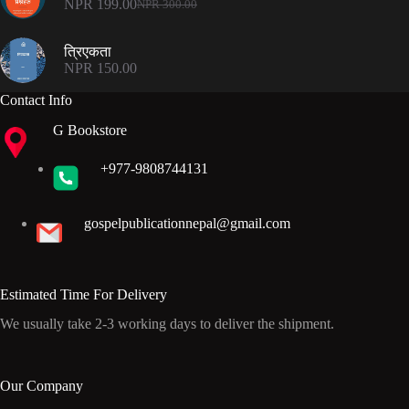
NPR
199.00
NPR
300.00
Original
Current
price
price
was:
is:
त्रिएकता
NPR 300.00.
NPR 199.00.
NPR
150.00
Contact Info
G Bookstore
+977-9808744131
gospelpublicationnepal@gmail.com
Estimated Time For Delivery
We usually take 2-3 working days to deliver the shipment.
Our Company