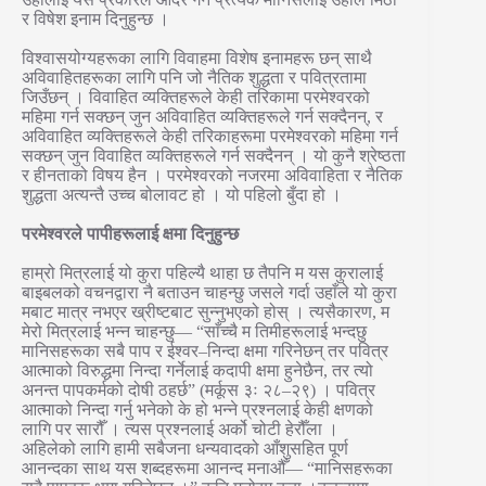
र विषेश इनाम दिनुहुन्छ ।
विश्वासयोग्यहरूका लागि विवाहमा विशेष इनामहरू छन् साथै
अविवाहितहरूका लागि पनि जो नैतिक शुद्धता र पवित्रतामा
जिउँछन् । विवाहित व्यक्तिहरूले केही तरिकामा परमेश्वरको
महिमा गर्न सक्छन् जुन अविवाहित व्यक्तिहरूले गर्न सक्दैनन्, र
अविवाहित व्यक्तिहरूले केही तरिकाहरूमा परमेश्वरको महिमा गर्न
सक्छन् जुन विवाहित व्यक्तिहरूले गर्न सक्दैनन् । यो कुनै श्रेष्ठता
र हीनताको विषय हैन । परमेश्वरको नजरमा अविवाहिता र नैतिक
शुद्धता अत्यन्तै उच्च बोलावट हो । यो पहिलो बुँदा हो ।
परमेश्वरले पापीहरूलाई क्षमा दिनुहुन्छ
हाम्रो मित्रलाई यो कुरा पहिल्यै थाहा छ तैपनि म यस कुरालाई
बाइबलको वचनद्वारा नै बताउन चाहन्छु जसले गर्दा उहाँले यो कुरा
मबाट मात्र नभएर ख्रीष्टबाट सुन्नुभएको होस् । त्यसैकारण, म
मेरो मित्रलाई भन्न चाहन्छु— “साँच्चै म तिमीहरूलाई भन्दछु
मानिसहरूका सबै पाप र ईश्वर–निन्दा क्षमा गरिनेछन् तर पवित्र
आत्माको विरुद्धमा निन्दा गर्नेलाई कदापी क्षमा हुनेछैन, तर त्यो
अनन्त पापकर्मको दोषी ठहर्छ” (मर्कूस ३ः २८–२९) । पवित्र
आत्माको निन्दा गर्नु भनेको के हो भन्ने प्रश्नलाई केही क्षणको
लागि पर सारौँ । त्यस प्रश्नलाई अर्को चोटी हेरौँला ।
अहिलेको लागि हामी सबैजना धन्यवादको आँशुसहित पूर्ण
आनन्दका साथ यस शब्दहरूमा आनन्द मनाऔँ— “मानिसहरूका