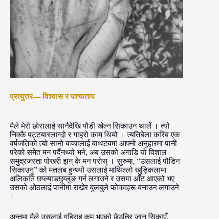
प्रत्युत्तर— विश्वास र पश्चाताप
मैले मेरो छोरालाई सानैदेखि पौडी खेल्न सिकाउन थालेँ । त्यो
निक्कै पट्टयारलाग्दो र गाह्रो काम थियो । त्यतिबेला करिब एक
वर्षजतिको त्यो सानो बच्चालाई बाथटबमा आफ्नो अनुहारमा पानी
परेको समेत मन पर्दैनथ्यो भने, अब उसको अगाडि यो विशाल
समुद्रजस्ता पोखरी झन् के मन परोस् । सुरुमा, “उसलाई पौडिन
सिकाउनु” को मतलब हुन्थ्यो उसलाई माथिल्लो खुड्किलामा
अलिकति छप्ल्याङछुप्लुङ गर्न लगाउने र उसमा आँट आएको भए
उसको ओठलाई पानीमा राखेर बुलबुले फोकाहरू बनाउन लगाउने
।
अन्तमा मैले उसलाई गहिराइ कम भएको छेउतिर जान सिकाएँ,