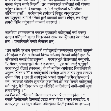
मानक भेट्न सक्ने थिएनौँ ! तर, परमेश्वरले हामीलाई धर्मी घोषणा
गर्नुहुन्छ किनभने विश्वासद्वारा हामीले ख्रीष्टको धर्मी जीवन
पहिरेका हुन्छौँ । परमेश्वरले हामीलाई विशुद्ध अनुग्रहद्वारा
बचाउनुहुन्छ, हामीले गरेको कुनै कामको कारण होइन, तर येशूले
हाम्रो निम्ति गर्नुभएको कामको कारणले ।
जकरिया अगमवक्ताले प्रधान पूजाहारी यहोशूलाई नयाँ वस्त्र
प्रदान गरिँदाको सुन्दर चित्रणको साथ यस बुँदालाई पेश गरेका
छन् । जकरियाले यस्तो लेखेका छन् :
“तब उहाँले प्रधान पूजाहारी यहोशूलाई परमप्रभुका दूतको सामुन्ने
उभिरहेका र शैतान तिनको विरोध गर्नलाई तिनको दाहिने हाततिर
उभिरहेको मलाई देखाउनुभयो । परमप्रभुले शैतानलाई भन्नुभयो,
“ए शैतान, परमप्रभुले तँलाई हकारून् । यूरूशलेमलाई चुन्नुहुने
परमप्रभुले तँलाई हकारून् ! के यो मानिस आगोबाट निकालिएको
अगुल्टो होइन र ?” ब यहोशूचाहिँ स्वर्गदूत अगि फोहोर लुगा लगाएर
उभेका थिए । तब ती स्वर्गदूतले आफ्नो सामुन्ने उभिरहनेहरूलाई
भने, “त्यसको फोहोर लुगाहरू फुकालिदेओ” तब तिनले यहोशूलाई
भने, “हेर, मैले तिम्रा पाप दूर गरिदिएँ, म तिमीलाई दामी–दामी लुगा
लगाइदिनेछु ।”
तब मैले भनें, “तिनको शिरमा एउटा सफा फेटा लगाइदेऊ ।”
यसैले तिनीहरूले तिनलाई एउटा सफा फेटा र लुगा लगाइदिए, र
परमप्रभुका स्वर्गदूत नजिक उभिरहेका थिए” (जकरिया ३ः१–५)