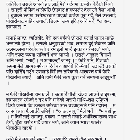
जतिबेला उसले आफ्नो हातलाई मेरो गर्दनमा कस्सेर बेर्हेको थियो
। राम्ररी पौडिन थालेपछि छेउबाट हामफालेर देखाउने बेला आयो
। बुबाको रूपमा परमेश्वरबाट पाएको कर्तव्य पूरा गर्दै, मैले उसलाई
पोखरीबाट बाहिर उचालेँ, डिलमा उभ्याइदिए अनि भनेँ, “ल अब,
हामफाल् !”
मलाई लाग्छ, त्यतिखेर, मेरो एक वर्षको छोराले मलाई पागल मान्छे
भन्ठान्यो होला । उसको अनुहारको भाव, लगभग दुई सेकेन्ड जति
अलमल्लमा परेकोजस्तो र रमाइलो मान्दै इन्कार गरेजस्तो भयो,
अनि स्पष्ट रूपमा सक्दिनँ भन्न लाग्यो । उसले अनुहार बिगार्यो
अनि भन्यो, “नाइँ । म आमाकहाँ जान्छु ।” फेरि पनि, पिताको
रूपमा मैले आत्मसमर्पण गरिनँ बरु आफ्नो जिम्मेवारी उठाउँदै उसको
पछि दौडिँदै गएँ र उसलाई विभिन्न तरिकाले आश्वस्त पार्दै फेरि
पोखरीमा ल्याएँ । अनि हामी फेरि सत्य कुरा गर्ने समयमा आइपुग्यौँ
।
म फेरि पोखरीमा हामफालेँ । ऊचाहिँ पौडी खेल्दा लाउने डाइपरमा,
हामफाल्न खोज्ने र डर पनि मानेको जसरी माथि–तल उफ्रिदै
थियो जस्तो कि उसका उमेरका अरू बच्चाहरूले पनि गर्दछन् । म
आफ्नो हात फैलाउँदै उभिएँ । “आऊ, बाबु,” मैले भनेँ । “म यहाँ छु
। म तिमीलाई समात्छु, पक्का !” उसले मलाई अर्धविश्वासका साथ
हेर्यो, घुँडा थर्थर पार्दै तयार भयो, अनि ज्यान भ्यात्त फालेर
पोखरीमा खस्यो ।
अनि मैले उसलाई समातेँ । त्यसपछि हाम्रो दौड सुरु भयो ।