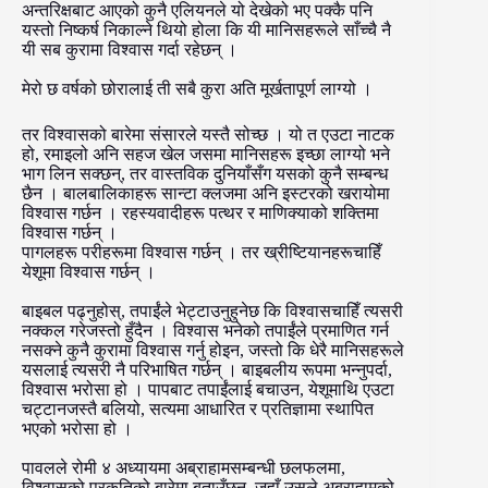
अन्तरिक्षबाट आएको कुनै एलियनले यो देखेको भए पक्कै पनि
यस्तो निष्कर्ष निकाल्ने थियो होला कि यी मानिसहरूले साँच्चै नै
यी सब कुरामा विश्वास गर्दा रहेछन् ।
मेरो छ वर्षको छोरालाई ती सबै कुरा अति मूर्खतापूर्ण लाग्यो ।
तर विश्वासको बारेमा संसारले यस्तै सोच्छ । यो त एउटा नाटक
हो, रमाइलो अनि सहज खेल जसमा मानिसहरू इच्छा लाग्यो भने
भाग लिन सक्छन्, तर वास्तविक दुनियाँसँग यसको कुनै सम्बन्ध
छैन । बालबालिकाहरू सान्टा क्लजमा अनि इस्टरको खरायोमा
विश्वास गर्छन । रहस्यवादीहरू पत्थर र माणिक्याको शक्तिमा
विश्वास गर्छन् ।
पागलहरू परीहरूमा विश्वास गर्छन् । तर ख्रीष्टियानहरूचाहिँ
येशूमा विश्वास गर्छन् ।
बाइबल पढ्नुहोस्, तपाईंले भेट्टाउनुहुनेछ कि विश्वासचाहिँ त्यसरी
नक्कल गरेजस्तो हुँदैन । विश्वास भनेको तपाईंले प्रमाणित गर्न
नसक्ने कुनै कुरामा विश्वास गर्नु होइन, जस्तो कि धेरै मानिसहरूले
यसलाई त्यसरी नै परिभाषित गर्छन् । बाइबलीय रूपमा भन्नुपर्दा,
विश्वास भरोसा हो । पापबाट तपाईंलाई बचाउन, येशूमाथि एउटा
चट्टानजस्तै बलियो, सत्यमा आधारित र प्रतिज्ञामा स्थापित
भएको भरोसा हो ।
पावलले रोमी ४ अध्यायमा अब्राहामसम्बन्धी छलफलमा,
विश्वासको प्रकृतिको बारेमा बताउँछन्, जहाँ उसले अब्राहामको