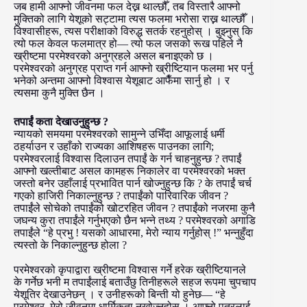
जब हामी आफ्नो जीवनमा फल देख्न थाल्छौँ, तब विस्तारै आफ्नो
मुक्तिको लागि येशूको सट्टामा त्यस फलमा भरोसा राख्न थाल्छौँ ।
विश्वासीहरू, त्यस परीक्षाको विरुद्ध सतर्क रहनुहोस् । बुझ्नुस् कि
त्यो फल केवल फलमात्र हो— त्यो फल जसको रूख पहिले नै
ख्रीष्टमा परमेश्वरको अनुग्रहले असल बनाइएको छ ।
परमेश्वरको अनुग्रह प्राप्त गर्न आफ्नो ख्रीष्टियान फलमा भर पर्नु
भनेको अन्तमा आफ्नो विश्वास येशूबाट आफैँमा सार्नु हो । र
त्यसमा कुनै मुक्ति छैन ।
तपाईं कता देखाउनुहुन्छ ?
न्यायको समयमा परमेश्वरको सामुन्ने उभिँदा आफूलाई धर्मी
ठहर्याउन र उहाँको राज्यका आशिषहरू पाउनका लागि;
परमेश्वरलाई विश्वास दिलाउन तपाईं के गर्न चाहनुहुन्छ ? तपाईं
आफ्नो खल्तीबाट असल कामहरू निकालेर वा परमेश्वरको भक्त
जस्तो बनेर उहाँलाई प्रभावित पार्न खोज्नुहुन्छ कि ? के तपाईं चर्च
गएको हाजिरी निकाल्नुहुन्छ ? तपाईंको पारिवारिक जीवन ?
तपाईंले सोचेको तपाईंको खोटरहित जीवन ? तपाईंको नजरमा कुनै
जघन्य कुरा तपाईंले गर्नुभएको छैन भन्ने तथ्य ? परमेश्वरको अगाडि
तपाईंले “हे प्रभु ! यसको आधारमा, मेरो न्याय गर्नुहोस् !” भन्नुहुँदा
त्यस्तो के निकाल्नुहुन्छ होला ?
परमेश्वरको कृपाद्वारा ख्रीष्टमा विश्वास गर्ने हरेक ख्रीष्टियानले
के गर्नेछ भनी म तपाईंलाई बताउँछु तिनीहरूले सहज रूपमा चुपचाप
येशूतिर देखाउनेछन् । र उनीहरूको बिन्ती यो हुनेछ— “हे
परमेश्वर, मेरो जीवनमा धार्मिकता नखोज्नुहोस् । आफ्नो पुत्रलाई