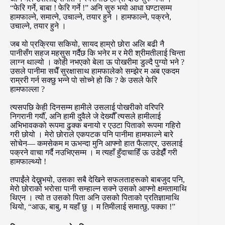
“फेरि गर्ने, बाबा ! फेरि गर्ने !” अनि सुरु भयो आधा घण्टासम्म
हामफाल्ने, समात्ने, उचाल्ने, तयार हुने । हामफाल्ने, पक्रने,
उचाल्ने, तयार हुने ।
जब यो प्रक्रिया सकियो, सायद हाम्रो छोरा अलि बढी नै
पानीसँग सहज महसुस गर्दैछ कि भनेर म र मेरी श्रीमतीलाई चिन्ता
लाग्न थाल्यो । कोही नभएको बेला ऊ पोखरीमा डुल्दै पुग्यो भने ?
उसले पानीमा सधैँ सुरक्षासाथ हामफालेको सम्झेर म अब एकदम
राम्ररी गर्न सक्छु भन्ने पो सोच्ने हो कि ? के उसले फेरि
हामफाल्ला ?
त्यसपछि केही दिनसम्म हामीले उसलाई पोखरीको वरिपरि
निगरानी गर्यौँ, अनि हामी दुवैले जे देख्यौँ त्यसले हामीलाई
अभिभावकको रूपमा ढुक्क बनायो र एउटा पिताको रूपमा गहिरो
गरी छोयो । मेरो छोराले एकपटक पनि पानीमा हामफाल्ने बारे
सोचेन— कमसेकम म ऊभन्दा मुनि आफ्नो हात फैलाएर, उसलाई
पक्रने वाचा गर्दै नउभिएसम्म । म त्यहाँ हुँदाचाहिँ ऊ उडेझैँ गरी
हामफाल्थ्यो !
तपाईंले देख्नुभयो, उसका सबै देखिने सफलताहरूको बाबजुद पनि,
मेरो छोराको भरोसा पानी सम्हाल्न सक्ने उसको आफ्नो क्षमतामाथि
थिएन । त्यो त उसको पिता अनि उसको पिताको प्रतिज्ञामाथि
थियो, “आऊ, बाबु, म यहाँ छु । म तिमीलाई समात्छु, पक्का !”