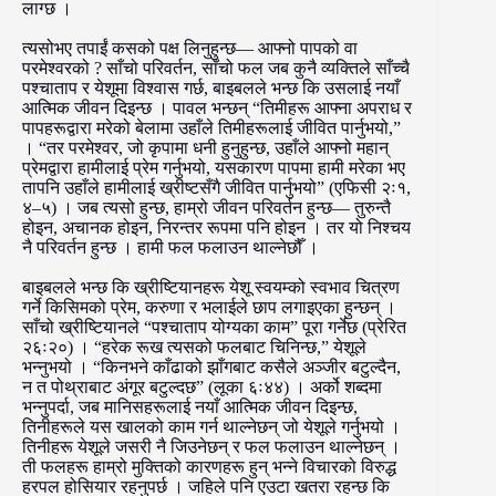
लाग्छ ।
त्यसोभए तपाईं कसको पक्ष लिनुहुन्छ— आफ्नो पापको वा
परमेश्वरको ? साँचो परिवर्तन, साँचो फल जब कुनै व्यक्तिले साँच्चै
पश्चाताप र येशूमा विश्वास गर्छ, बाइबलले भन्छ कि उसलाई नयाँ
आत्मिक जीवन दिइन्छ । पावल भन्छन् “तिमीहरू आफ्ना अपराध र
पापहरूद्वारा मरेको बेलामा उहाँले तिमीहरूलाई जीवित पार्नुभयो,”
। “तर परमेश्वर, जो कृपामा धनी हुनुहुन्छ, उहाँले आफ्नो महान्
प्रेमद्वारा हामीलाई प्रेम गर्नुभयो, यसकारण पापमा हामी मरेका भए
तापनि उहाँले हामीलाई ख्रीष्टसँगै जीवित पार्नुभयो” (एफिसी २ः१,
४–५) । जब त्यसो हुन्छ, हाम्रो जीवन परिवर्तन हुन्छ— तुरुन्तै
होइन, अचानक होइन, निरन्तर रूपमा पनि होइन । तर यो निश्चय
नै परिवर्तन हुन्छ । हामी फल फलाउन थाल्नेछौँ ।
बाइबलले भन्छ कि ख्रीष्टियानहरू येशू स्वयम्को स्वभाव चित्रण
गर्ने किसिमको प्रेम, करुणा र भलाईले छाप लगाइएका हुन्छन् ।
साँचो ख्रीष्टियानले “पश्चाताप योग्यका काम” पूरा गर्नेछ (प्रेरित
२६ः२०) । “हरेक रूख त्यसको फलबाट चिनिन्छ,” येशूले
भन्नुभयो । “किनभने काँढाको झाँगबाट कसैले अञ्जीर बटुल्दैन,
न त पोथ्राबाट अंगूर बटुल्दछ” (लूका ६ः४४) । अर्को शब्दमा
भन्नुपर्दा, जब मानिसहरूलाई नयाँ आत्मिक जीवन दिइन्छ,
तिनीहरूले यस खालको काम गर्न थाल्नेछन् जो येशूले गर्नुभयो ।
तिनीहरू येशूले जसरी नै जिउनेछन् र फल फलाउन थाल्नेछन् ।
ती फलहरू हाम्रो मुक्तिको कारणहरू हुन् भन्ने विचारको विरुद्ध
हरपल होसियार रहनुपर्छ । जहिले पनि एउटा खतरा रहन्छ कि