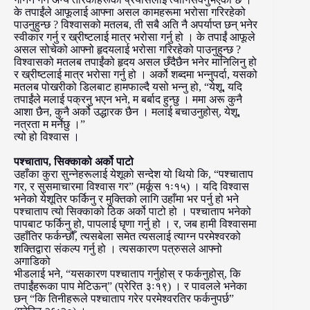
के तपाईंले आफूलाई आफ्ना असल कामहरूमा भरोसा गरिरहेको
पाउनुहुन्छ ? विश्वासको मतलब, ती सबै अति नै अपर्याप्त छन् भनेर
स्वीकार गर्नु र ख्रीष्टलाई मात्र भरोसा गर्नु हो । के तपाईं आफूले
असल सोचेको आफ्नो हृदयलाई भरोसा गरिरहेको पाउनुहुन्छ ?
विश्वासको मतलब तपाईंको हृदय असल छँदैछैन भनेर मानिलिनु हो
र ख्रीष्टलाई मात्र भरोसा गर्नु हो । अर्को शब्दमा भन्नुपर्दा, यसको
मतलब पोखरीको डिलबाट हामफाल्दै यसो भन्नु हो, “येशू, यदि
तपाईंले मलाई पक्रनु भएन भने, म बर्बाद हुन्छु । ममा अरू कुनै
आशा छैन, कुनै अर्को उद्धारक छैन । मलाई बचाउनुहोस्, येशू,
नत्रता म मर्नेछु ।”
त्यो हो विश्वास ।
पश्चाताप, सिक्काको अर्को पाटो
उहाँका कुरा सुन्नेहरूलाई येशूको सन्देश यो थियो कि, “पश्चाताप
गर, र सुसमाचारमा विश्वास गर” (मर्कूस १ः१५) । यदि विश्वास
भनेको येशूतिर फर्किनु र मुक्तिको लागि उहाँमा भर पर्नु हो भने
पश्चाताप त्यो सिक्काको ठिक अर्को पाटो हो । पश्चाताप भनेको
पापबाट फर्किनु हो, पापलाई घृणा गर्नु हो । र, जब हामी विश्वासमा
उहाँतिर फर्कन्छौँ, त्यसबेला समेत त्यसलाई त्याग्न परमेश्वरको
शक्तिद्वारा संकल्प गर्नु हो । त्यसकारण पत्रुसले आफ्नो
अगाडिको
भीडलाई भने, “यसकारण पश्चाताप गर्नुहोस् र फर्कनुहोस्, कि
तपाईंहरूका पाप मेटिऊन्” (प्रेरित ३ः१९) । र पावलले भनेका
छन् “कि तिनीहरूले पश्चाताप गरेर परमेश्वरतिर फर्कनुपर्छ”