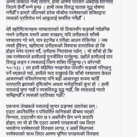
अन्त्य तत्काल नभए तापनि, हामी आफ्नो पापसँग अबदेखि शान्तिमा
जिउने छैनौँ भन्ने हुन्छ । हामी त्यस विरुद्ध घातक युद्ध घोषणा
गर्नेछौँ र हाम्रो जीवनको हरेक मोर्चामा परमेश्वरको शक्तिद्वारा
त्यसको प्रतिरोध गर्न आफूलाई समर्पित गर्नेछौँ ।
धेरै ख्रीष्टियानहरू पश्चातापको यो विचारसँग सङ्घर्ष गर्दछन्कि
नभने उनीहरू यसरी आशा राख्छन्; यदि उनीहरूले साँच्चै
पश्चाताप गरे भने, पाप हट्नेछ र परीक्षा आउन रोकिनेछ । जब
त्यसो हुँदैनन्, ख्रीष्टमा उनीहरूको विश्वास वास्तविक हो कि
होइन भनेर प्रश्न गर्दै, उनीहरू निराशामा पर्छन् । यो साँचो हो कि
जब परमेश्वरले हामीलाई पुनर्जीवित पार्नुहुन्छ, उहाँले हामीलाई पाप
विरुद्ध लड्न र त्यसलाई जित्न शक्ति दिनुहुन्छ (१ कोरन्थी
१०ः१३) । तर हामी महिमित नभइन्जेल पापसँग सङ्घर्ष गरिरहनु
पर्ने भएकाले गर्दा, हामीले याद राख्नुपर्छ कि साँचो पश्चाताप केवल
आचरणको परिवर्तनभन्दा पनि बढी आधारभूत रूपमा चाहिँ
पापप्रति हृदयको दृष्टिकोण अथवा मनोवृत्तिको कुरा हो । हामी
पापलाई घृणा गर्छौँ र त्यसविरुद्ध युद्ध गर्छौँ, कि त्यसलाई प्यारो
सम्झिन्छौँ र त्यसको प्रतिरक्षा गर्छौँ?
एकजना लेखकले यसलाई सुन्दर ढङ्गमा उतारेका छन् :
एउटा अपरिवर्तित र परिवर्तित मानिसको बीचमा भएको
भिन्नता, एउटासँग पाप छ र अर्कोसँग छैन भन्ने कदापि
होइन; तर यो हो कि एउटा आफ्नो पापहरूको पक्ष लिएर
भययोग्य परमेश्वरको विरुद्दमा लाग्छ, र अर्को मिलापमा
परमेश्वरको साथ लिएर आफ्ना घृणित पापहरूको विरुद्दमा