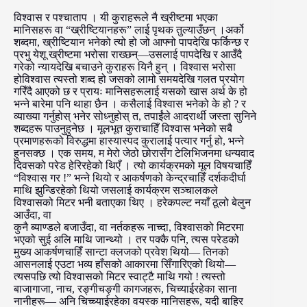
विश्वास र पश्चाताप । यी कुराहरूले नै ख्रीष्टमा भएका
मानिसहरू वा “ख्रीष्टियानहरू” लाई पृथक तुल्याउँछन् ।अर्को
शब्दमा, ख्रीष्टियान भनेको त्यो हो जो आफ्नो पापदेखि फर्किन्छ र
प्रभु येशू ख्रीष्टमा भरोसा राख्छन्—उसलाई पापदेखि र आउँदै
गरेको न्यायदेखि बचाउने कुराहरू यिनै हुन् । विश्वास भरोसा
होविश्वास त्यस्तो शब्द हो जसको लामो समयदेखि गलत प्रयोग
गरिँदै आएको छ र प्रायः मानिसहरूलाई यसको खास अर्थ के हो
भन्ने बारेमा पनि थाहा छैन । कसैलाई विश्वास भनेको के हो ? र
व्याख्या गर्नुहोस् भनेर सोध्नुहोस् त, तपाईंले आदरार्थी जस्ता सुनिने
शब्दहरू पाउनुहुनेछ । मूलभूत कुराचाहिँ विश्वास भनेको सबै
प्रमाणहरूको विरुद्धमा हास्यास्पद कुरालाई पत्यार गर्नु हो, भन्ने
हुनसक्छ । एक समय, म मेरो जेठो छोरासँग टेलिभिजनमा धन्यवाद
दिवसको परेड हेरिरहेको थिएँ । त्यो कार्यक्रमको मूल विषयचाहिँ
“विश्वास गर !” भन्ने थियो र आकर्षणको केन्द्रचाहिँ दर्शकदीर्घा
माथि झुन्डिरहेको थियो जसलाई कार्यक्रम सञ्चालकले
विश्वासको मिटर भनी बताएका थिए । हरेकपल्ट नयाँ ठूलो बेलुन
आउँदा, वा
कुनै ब्याण्डले बजाउँदा, वा नर्तकहरू नाच्दा, विश्वासको मिटरमा
भएको सुई अलि माथि जान्थ्यो । तर पक्कै पनि, त्यस परेडको
मुख्य आकर्षणचाहिँ सान्टा क्लजको प्रवेश थियो— तिनको
आसनलाई एउटा भव्य हाँसको आकारमा सिँगारिएको थियो—
त्यसपछि त्यो विश्वासको मिटर स्वाट्टै माथि गयो ! त्यस्तो
बाजागाजा, नाच, रङ्गीचङ्गी कागजहरू, चिच्याईरहेका साना
नानीहरू— अनि चिच्च्याईरहेका वयस्क मानिसहरू, यदी बाहिर