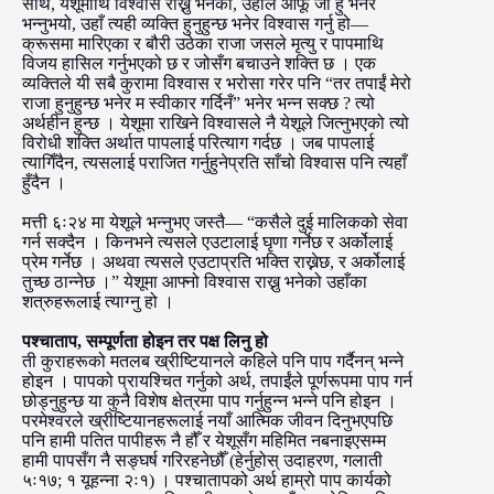
साथै, येशूमाथि विश्वास राख्नु भनेको, उहाँले आफू जो हुँ भनेर
भन्नुभयो, उहाँ त्यही व्यक्ति हुनुहुन्छ भनेर विश्वास गर्नु हो—
क्रूसमा मारिएका र बौरी उठेका राजा जसले मृत्यु र पापमाथि
विजय हासिल गर्नुभएको छ र जोसँग बचाउने शक्ति छ । एक
व्यक्तिले यी सबै कुरामा विश्वास र भरोसा गरेर पनि “तर तपाईं मेरो
राजा हुनुहुन्छ भनेर म स्वीकार गर्दिनँ” भनेर भन्न सक्छ ? त्यो
अर्थहीन हुन्छ । येशूमा राखिने विश्वासले नै येशूले जित्नुभएको त्यो
विरोधी शक्ति अर्थात पापलाई परित्याग गर्दछ । जब पापलाई
त्यागिँदैन, त्यसलाई पराजित गर्नुहुनेप्रति साँचो विश्वास पनि त्यहाँ
हुँदैन ।
मत्ती ६ः२४ मा येशूले भन्नुभए जस्तै— “कसैले दुई मालिकको सेवा
गर्न सक्दैन । किनभने त्यसले एउटालाई घृणा गर्नेछ र अर्कोलाई
प्रेम गर्नेछ । अथवा त्यसले एउटाप्रति भक्ति राख्नेछ, र अर्कोलाई
तुच्छ ठान्नेछ ।” येशूमा आफ्नो विश्वास राख्नु भनेको उहाँका
शत्रुहरूलाई त्याग्नु हो ।
पश्चाताप, सम्पूर्णता होइन तर पक्ष लिनु हो
ती कुराहरूको मतलब ख्रीष्टियानले कहिले पनि पाप गर्दैनन् भन्ने
होइन । पापको प्रायश्चित गर्नुको अर्थ, तपाईंले पूर्णरूपमा पाप गर्न
छोड्नुहुन्छ या कुनै विशेष क्षेत्रमा पाप गर्नुहुन्न भन्ने पनि होइन ।
परमेश्वरले ख्रीष्टियानहरूलाई नयाँ आत्मिक जीवन दिनुभएपछि
पनि हामी पतित पापीहरू नै हौँ र येशूसँग महिमित नबनाइएसम्म
हामी पापसँग नै सङ्घर्ष गरिरहनेछौँ (हेर्नुहोस् उदाहरण, गलाती
५ः१७; १ यूहन्ना २ः१) । पश्चातापको अर्थ हाम्रो पाप कार्यको