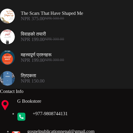
The Scars That Have Shaped Me
NPR
375.00
NPR
500.00
Original
Current
price
price
was:
is:
विवाहको तयारी
NPR 500.00.
NPR 375.00.
NPR
199.00
NPR
300.00
Original
Current
price
price
was:
is:
महत्त्वपूर्ण प्रश्नहरू
NPR 300.00.
NPR 199.00.
NPR
199.00
NPR
300.00
Original
Current
price
price
was:
is:
त्रिएकता
NPR 300.00.
NPR 199.00.
NPR
150.00
Contact Info
G Bookstore
+977-9808744131
gospelpublicationnepal@gmail.com