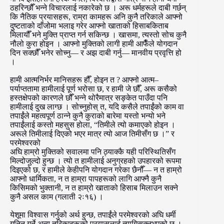
ठहरिन्छौँ भन्ने विचारलाई नकारेको छ । अरू धर्महरूले दाबी गर्छन्
कि नैतिक प्रयासहरू, राम्रा कामहरू अनि कुनै तरिकाले आफ्नो
दुष्टताको दाँजोमा भलाइ गरेर आफ्नो खाताको हिसाबकिताब
मिलायौँ भने मुक्ति प्राप्त गर्न सकिन्छ । खासमा, त्यस्तो सोच कुनै
नौलो कुरा होइन । आफ्नो मुक्तिको लागी हामी आफैँले योगदान
दिन सक्छौँ भनेर सोच्नु— र अझ दाबी गर्नु— मानवीय प्रवृत्ति हो
।
हामी आत्मनिर्भर मानिसहरू हौँ, होइन त ? आफ्नो आत्म–
पर्याप्ततामा हामीलाई पूर्ण भरोसा छ, र हामी जे छौँ, अरू कसैको
हस्तक्षेपको कारणले छौँ भन्ने थोरैमात्र सङ्केत पाउँदा पनि
हामीलाई दुख लाग्छ । सोच्नुहोस् त, यदि कसैले तपाईंको काम वा
तपाईंले महत्वपूर्ण ठान्ने कुनै कुराको बारेमा यस्तो भन्यो भने
तपाईंलाई कस्तो महसुस होला, “तिमीले त्यो कमाएको होइन ।
अरूले तिमीलाई दिएको भएर मात्र त्यो आज तिमीसँग छ ।” र
परमेश्वरको
अघि हाम्रो मुक्तिको सवालमा पनि ठ्याक्कै यही परिस्थितिसँग
मिल्दोजुल्दो हुन्छ । त्यो त हामीलाई अनुग्रहको उपहारको रूपमा
दिइएको छ, र हामीले केहीपनि योगदान गरेका छैनौँ— न त हाम्रो
आफ्नो धार्मिकता, न त हाम्रा पापहरूको लागि आफ्नै कुनै
किसिमको भुक्तानी, न त हाम्रो खाताको हिसाब मिलाउन सक्ने
कुनै असल काम (गलाती २ः१६) ।
येशूमा विश्वास गर्नुको अर्थ हुन्छ, तपाईंले परमेश्वरको अघि धर्मी
गनिन गर्ने अन्य तरिकाहरूको प्रयासलाई त्यागिसक्नुभएको छ ।