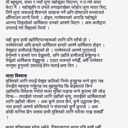
ती बहुमूल्य, सफा र नयाँ लुगा यहोशूका थिएनन्, न त त्यो सफा
फेटा नै । यहोशूसँग त उनले लगाइराखेका फोहोर लुगा मात्र थिए,
तिनै लुगा जसलाई शैतानले उपहास गर्ने अनि दोष्याउने मनसायले
औँल्याउन लाग्दै थियो । होइन, परमेश्वरको अगाडि यहोशूले
आनन्द लिइरहेको धार्मिकता उनको आफ्नो थिएन । अरू कसैद्वारा
उनलाई त्यो दिइएको थियो ।
यही कुरा हामी ख्रीष्टियानहरूको लागि पनि साँचो हो ।
परमेश्वरको अघि हाम्रो धार्मिकता हाम्रो आफ्नै धार्मिकता होइन ।
येशूबाट हामीलाई दिइएको हो । परमेश्वरले आफ्नो पुत्रलाई
हेर्नुभयो र हाम्रो पाप देख्नुभयो, अनि उहाँले हामीलाई हेर्नुहुन्छ र
येशूको धार्मिकता देख्नुहुन्छ । एउटा भजनले भनेझैँ, धर्मी परमेश्वर
सन्तुष्ट हुनुभयो उसलाई हेरेर मलाई क्षमा दिन ।
मात्र विश्वास
मुक्तिको लागि तपाईं येशूमा कतिको निर्भर हुनुहुन्छ भन्ने कुरा जब
तपाईंले महसुस गर्नुहुन्छ तब बुझ्नुहुनेछ कि बाइबलले किन
उहाँमाथि विश्वास गर्नाले मात्र मुक्ति पाइन्छ भन्ने कुरामा धेरै जोड
दिन्छ— तपाईंको पापको लागि उहाँको मृत्यु, तपाईंको धार्मिकताको
लागि उहाँको जीवन । अरू कुनै उपाय छैन, कुनै उद्धारक छैन,
नता हाम्रो आफ्नो कोसिसले न संसारको कुनै कुराले । अरू
कोही मानिस छैन जसमा हामी मुक्तिको लागि भरोसा राख्न सक्छौँ
।
मानव इतिहासमा हरेक धर्मले, विश्वासद्वारा मात्र पनि हामी धर्मी