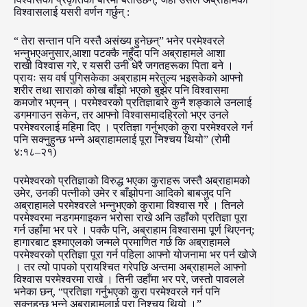
विश्वासलाई यसरी वर्णन गर्छुन् :
“ तेरा सन्तान पनि यस्तै असंख्य हुनेछन्” भनेर परमेश्वरले
भन्नुभएअनुसार,आशा पटक्कै नहुँदा पनि अब्राहामले आशा
राखी विश्वास गरे, र यसरी उनी धेरै जगतहरूका पिता बने ।
प्रायः सय वर्ष पुगिसकेका अब्राहाम मरेतुल्य भइसकेको आफ्नो
शरीर तथा साराको कोख बाँझो भएको बुझेर पनि विश्वासमा
कमजोर भएनन् । परमेश्वरको प्रतिज्ञाबारे कुनै शङ्काले उनलाई
डगमगाउन सकेन, तर आफ्नो विश्वासमादह्रिलो भएर उनले
परमेश्वरलाई महिमा दिए । प्रतिज्ञा गर्नुभएको कुरा परमेश्वरले गर्न
पनि सक्नुहुन्छ भन्ने अब्राहामलाई पूरा निश्चय थियो” (रोमी
४:१८–२१)
परमेश्वरको प्रतिज्ञाको विरुद्ध भएका कुराहरू जस्तै अब्राहामको
उमेर, उनकी पत्नीको उमेर र बाँझोपना आदिको बाबजुद पनि
अब्राहामले परमेश्वरले भन्नुभएको कुरामा विश्वास गरे । तिनले
परमेश्वरमा नडगमगाइकन भरोसा राखे अनि उहाँको प्रतिज्ञा पूरा
गर्न उहाँमा भर परे । पक्कै पनि, अब्राहाम विश्वासमा पूर्ण थिएनन्;
हागारबाट इश्माएलको जन्मले प्रमाणित गर्छ कि अब्राहामले
परमेश्वरको प्रतिज्ञा पूरा गर्न पहिला आफ्नो योजनामा भर पर्न खोजे
। तर त्यो पापको प्रायश्चित गरेपछि अन्तमा अब्राहामले आफ्नो
विश्वास परमेश्वरमा राखे । तिनी उहाँमा भर परे, जस्तो पावलले
भनेका छन्, “प्रतिज्ञा गर्नुभएको कुरा परमेश्वरले गर्न पनि
सक्नुहुन्छ भन्ने अब्राहामलाई पूरा निश्चय थियो ।”