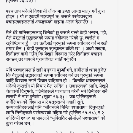
(प्रेरित २६ः२०) ।
पश्चाताप भनेको विश्वासी जीवनमा इच्छा लाग्दा मात्र गर्ने कुरा
होइन । यो त एकदमै महत्वपूर्ण छ, जसले परमेश्वरद्वारा
बचाइएकाहरूलाई अरूहरूको माझमा अलग देखाउँछ ।
मैले धेरै मानिसहरूलाई चिनेको छु जसले यस्तै केही भन्छन्, “हो,
मैले येशूलाई उद्धारकको रूपमा स्वीकार गरेको छु, त्यसैले म
ख्रीष्टियान हुँ । तर उहाँलाई प्रभुको रूपमा स्वीकार गर्न म अझै
तयार छैन । केही कुराहरू सुल्झाउन बाँकी छ” । अर्को शब्दमा,
तिनीहरू दाबी गर्छन् कि येशूमा विश्वास गरेर तिनीहरू बचाइन
सक्छन् तर पापको प्रायश्चित चाहिँ गर्नुपर्दैन ।
यदि पश्चातापलाई सही ढङ्गमा बुझ्यौँ भने, हामीलाई थाहा हुनेछ
कि येशूलाई उद्धारकको रूपमा स्वीकार गर्ने तर प्रभुको रूपमा
चाहिँ विश्वास नगर्ने विचार वाहियात हो । किनकि धर्मशास्त्रले
भनेको कुरासँग यो विचार मेल खाँदैन । उदाहरणको लागि, येशूले
चेतावनी दिनुभयो, “तिमीहरूले पश्चाताप गरेनौ भने तिमीहरू सबै
त्यसरी नै नाश हुनेछौ” (लूका १३ः३) । जब प्रेरितहरूले
कर्नेलियसको विश्वास बारे पत्रुसको गवाही सुने,
अन्यजातिहरूलाई पनि “जीवनको निम्ति पश्चाताप” दिनुभएको
लागि तिनीहरूले परमेश्वरको महिमा गरे (प्रेरित ११ः१८), र २
कोरिन्थी ७ः१० मा पावलले “मुक्तितिर डोर्याउने पश्चाताप” को
कुरा गरेका छन् ।