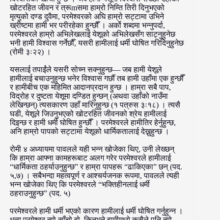
खोटरहित जीवन र त्रूmसमा हाम्रो निम्ति तिरी दिनुभएको
मृत्युको दण्ड दुवैमा, परमेश्वरको अघि हाम्रो सट्टामा उभिने
ख्रीष्टमा हामी भर परीरहेका हुन्छौँ । अर्को शब्दमा भन्नुपर्दा,
परमेश्वरले हाम्रो अभिलेखलाई येशूको अभिलेखसँग साट्नुहुनेछ
भनी हामी विश्वास गर्नेछौँ, यसरी हामीलाई धर्मी घोषित गरिदिनुहुनेछ
(रोमी ३ः२२) ।
यसलाई तपाईंले यसरी सोच्न सक्नुहुन्छ— जब हामी येशूले
हामीलाई बचाउनुहुन्छ भनेर विश्वास गर्छौँ तब हामी उहाँमा एक हुन्छौँ
र हामीबीच एक महिमित आदानप्रदान हुन्छ । हाम्रा सबै पाप,
विद्रोह र दुष्टता येशूमा दण्डित हुन्छन् (अथवा उहाँको नाउँमा
लेखिन्छन्) त्यसकारण उहाँ मारिनुहुन्छ (१ पत्रुस ३ः१८) । त्यसै
घडी, येशूले जिउनुभएको खोटरहित जीवनको श्रेय हामीलाई
दिइन्छ र हामी धर्मी घोषित हुन्छौँ । परमेश्वरले हामीतिर हेर्नुहुन्छ,
अनि हाम्रो पापको सट्टामा येशूको धार्मिकतालाई देख्नुहुन्छ ।
रोमी ४ अध्यायमा पावलले यही भन्न खोजेका थिए, उनी लेख्छन्
कि हाम्रा आफ्ना कामहरूबाट अलग गरेर परमेश्वरले हामीलाई
“धार्मिकता ठहर्याउनुहुन्छ” र हाम्रा पापहरू “ढाकिएका” छन् (पद.
५,७) । सबैभन्दा महत्वपूर्ण र आश्चर्यजनक रूपमा, पावलले त्यही
भन्न खोजेका थिए कि परमेश्वरले “भक्तिहीनलाई धर्मी
ठहराउनुहुन्छ” (पद. ५)
परमेश्वरले हामी धर्मी भएको कारण हामीलाई धर्मी घोषित गर्नुहुन्न ।
धन्य परमेश्वर त्यो साँचो हो, किनभने हामीमध्ये कसैले पनि त्यो