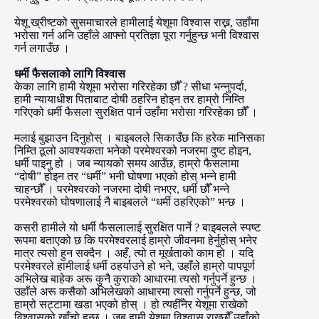
येशू ख्रीष्टको सुसमाचारले हामीलाई येशूमा विश्वास राख्न, उहाँमा
भरोसा गर्न अनि उहाँले आफ्नो प्रतिज्ञा पूरा गर्नुहुन्छ भनी विश्वास
गर्न लगाउँछ ।
धर्मी फैसलाको लागि विश्वास
केका लागि हामी येशूमा भरोसा गरिरहेका छौँ ? सीधा भन्नुपर्दा,
हामी न्यायाधीश पिताबाट दोषी ठहरिन होइन तर हाम्रो निम्ति
गरिएको धर्मी फैसला सुरक्षित पार्न उहाँमा भरोसा गरिरहेका छौँ ।
मलाई बुझाउन दिनुहोस् । बाइबलले सिकाउँछ कि हरेक मानिसका
निम्ति ठूलो आवश्यकता भनेको परमेश्वरको नजरमा दुष्ट होइन,
धर्मी पाइनु हो । जब न्यायको समय आउँछ, हाम्रो फैसलामा
“दोषी” होइन तर “धर्मी” भनी घोषणा भएको होस् भन्ने हामी
चाहन्छौँ । परमेश्वरको नजरमा दोषी नभएर, धर्मी छौँ भन्ने
परमेश्वरको घोषणालाई नै बाइबलले “धर्मी ठहरिएको” भन्छ ।
कसरी हामीले यो धर्मी फैसलालाई सुरक्षित पार्ने ? बाइबलले स्पष्ट
रूपमा बताएको छ कि परमेश्वरलाई हाम्रो जीवनमा हेर्नुहोस् भनेर
मात्र त्यसो हुन सक्दैन । अहँ, त्यो त मूर्खताको काम हो । यदि
परमेश्वरले हामीलाई धर्मी ठहर्याउने हो भने, उहाँले हाम्रो पापपूर्ण
अभिलेख बाहेक अरू कुनै कुराको आधारमा त्यसो गर्नुपर्ने हुन्छ ।
उहाँले अरू कसैको अभिलेखको आधारमा त्यसो गर्नुपर्ने हुन्छ, जो
हाम्रो सट्टामा खडा भएको होस् । हो त्यहीँनेर येशूमा राखेको
विश्वासको खाँचो हुन्छ । जब हामी येशूमा विश्वास राख्छौँ उहाँको