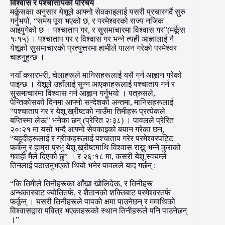
विश्वास र पश्चात्तापको परिचय
मर्कूसका अनुसार येशूले आफ्नो सेवकाइलाई यसरी प्रचारगर्दै सुरु
गर्नुभयो, “समय पूरा भएको छ, र परमेश्वरको राज्य नजिक
आइपुगेको छ । पश्चाताप गर, र सुसमाचारमा विश्वास गर”(मर्कूस
१ः१५) । पश्चाताप गर र विश्वास गर भन्ने त्यही आज्ञालाई नै
येशूको सुसमाचारको प्रत्युत्तरमा हामीले पालन गरेको परमेश्वर
चाहनुहुन्छ ।
नयाँ करारभरी, चेलाहरूले मानिसहरूलाई यसै गर्न आह्वान गरेको
पाइन्छ । येशूले उहाँलाई सुन्न आएकाहरूलाई पश्चाताप गर्न र
सुसमाचारमा विश्वास गर्न आह्वान गर्नुभयो । पत्रुसले,
पेन्तिकोसको दिनमा आफ्नो सन्देशको अन्तमा, मानिसहरूलाई
“पश्चाताप गर र येशू ख्रीष्टको नाउँमा तिमीहरू प्रत्येकले
बप्तिस्मा लेऊ” भनेका छन् (प्रेरित २ः३८) । पावलले प्रेरित
२०ः२१ मा यसो भन्दै आफ्नो सेवकाइको बयान गरेका छन्,
“यहूदीहरूलाई र ग्रीकहरूलाई पश्चाताप गरेर परमेश्वरपट्टि
फर्कनु र हाम्रा प्रभु येशू ख्रीष्टमाथि विश्वास राख्नु भन्ने कुराको
गवाही मैले दिएको छु” । र २६ः१८ मा, कसरी येशू स्वयम्ले
तिनलाई पठाउनुभएको थियो भनेर पावलले याद गर्छन् :
“कि तिमीले तिनीहरूका आँखा खोलिदेऊ, र तिनीहरू
अन्धकारबाट ज्योतितर्फ, र शैतानको शक्तिबाट परमेश्वरतर्फ
फर्कून् । यसरी तिनीहरूले पापको क्षमा पाउनेछन् र ममाथिको
विश्वासद्वारा पवित्र भएकाहरूको स्थान तिनीहरूले पनि पाउनेछन्
।”