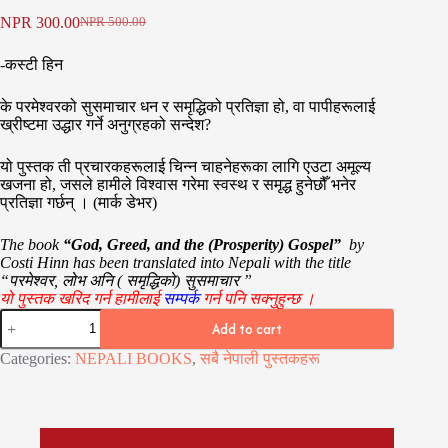
NPR
300.00
NPR
500.00
Original
Current
price
price
-कस्टी हिन
was:
is:
NPR 500.00.
NPR 300.00.
के परमेश्वरको सुसमाचार धन र समृद्धिको प्रतिज्ञा हो, वा पापीहरूलाई
ख्रीष्टमा उद्धार गर्ने अनुग्रहको सन्देश?
यो पुस्तक ती प्रचारकहरूलाई चिन्न चाहनेहरूका लागि एउटा अमूल्य
खजना हो, जसले हामीले विश्वास गरेमा स्वस्थ र समृद्ध हुनेछौँ भनेर
प्रतिज्ञा गर्छन् । (मार्क डेभर)
The book
“
God, Greed, and the (Prosperity) Gospel
”
by
Costi Hinn
has been translated into Nepali with the title
“परमेश्वर, लोभ अनि ( समृद्धिको) सुसमाचार ”
यो पुस्तक खरिद गर्न हामीलाई
सम्पर्क
गर्न पनि
सक्नुहुन्छ ।
परमेश्वर,
Add to cart
लोभ
अनि
Categories:
NEPALI BOOKS
,
सबै नेपाली पुस्तकहरू
(
समृद्धिको)
सुसमाचार
quantity