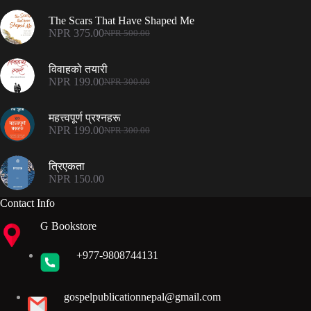
The Scars That Have Shaped Me
NPR
375.00
NPR
500.00
Original
Current
price
price
was:
is:
विवाहको तयारी
NPR 500.00.
NPR 375.00.
NPR
199.00
NPR
300.00
Original
Current
price
price
was:
is:
महत्त्वपूर्ण प्रश्नहरू
NPR 300.00.
NPR 199.00.
NPR
199.00
NPR
300.00
Original
Current
price
price
was:
is:
त्रिएकता
NPR 300.00.
NPR 199.00.
NPR
150.00
Contact Info
G Bookstore
+977-9808744131
gospelpublicationnepal@gmail.com