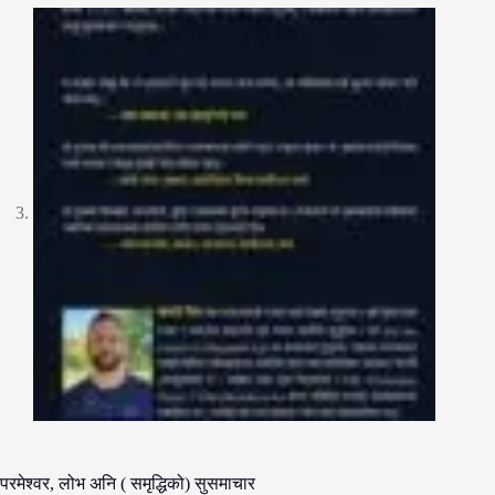
परमेश्वर, लोभ अनि ( समृद्धिको) सुसमाचार