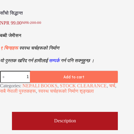
साँचो सिद्धान्त
NPR
99.00
NPR
200.00
Original
Current
price
price
बब्बी जेमीसन
was:
is:
NPR 200.00.
NPR 99.00.
९
चिन्हहरू
स्वस्थ चर्चहरूको निर्माण
यो पुस्तक खरिद गर्न हामीलाई
सम्पर्क
गर्न पनि
सक्नुहुन्छ ।
साँचो
Add to cart
सिद्धान्त
quantity
Categories:
NEPALI BOOKS
,
STOCK CLEARANCE
,
चर्च
,
सबै नेपाली पुस्तकहरू
,
स्वस्थ चर्चहरूको निर्माण शृङ्खला
Description