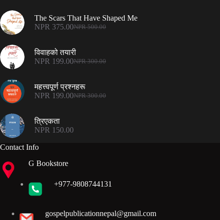
The Scars That Have Shaped Me
NPR
375.00
NPR
500.00
Original
Current
price
price
was:
is:
विवाहको तयारी
NPR 500.00.
NPR 375.00.
NPR
199.00
NPR
300.00
Original
Current
price
price
was:
is:
महत्त्वपूर्ण प्रश्नहरू
NPR 300.00.
NPR 199.00.
NPR
199.00
NPR
300.00
Original
Current
price
price
was:
is:
त्रिएकता
NPR 300.00.
NPR 199.00.
NPR
150.00
Contact Info
G Bookstore
+977-9808744131
gospelpublicationnepal@gmail.com