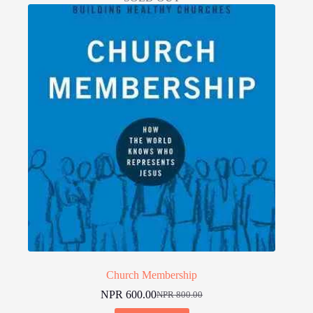
Church Membership
NPR
600.00
NPR
800.00
Original
Current
price
price