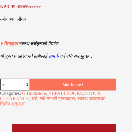
NPR
99.00
NPR
200.00
Original
Current
price
price
-जोनाथन लीमन
was:
is:
NPR 200.00.
NPR 99.00.
९
चिन्हहरू
स्वस्थ चर्चहरूको निर्माण
यो पुस्तक खरिद गर्न हामीलाई
सम्पर्क
गर्न पनि
सक्नुहुन्छ ।
चर्च
Add to cart
अनुशासन
quantity
Categories:
G Bookstore
,
NEPALI BOOKS
,
STOCK
CLEARANCE
,
चर्च
,
सबै नेपाली पुस्तकहरू
,
स्वस्थ चर्चहरूको
निर्माण शृङ्खला