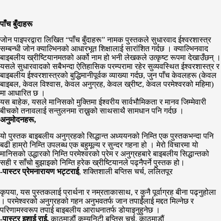
पाँच बुँदाहरू
जोन पाइपरद्वारा लिखित “पाँच बुँदाहरू” नामक पुस्तकले सुधारवाद ईश्वरशास्त्र
सम्बन्धी जोन क्याल्भिनको आधारभूत शिक्षालाई सारांशित गर्दछ । क्याल्भिनवाद
बाइबलीय ख्रीष्टियानमतको अर्को नाम हो भनी लेखकले उत्कृष्ट रूपमा देखाउँछन् ।
यसले सुधारवादको सबैभन्दा ऐतिहासिक परम्परामा रहेर सुव्यवस्थित ईश्वरशास्त्र र
बाइबलीय ईश्वरशास्त्रको बुद्धिमानीपूर्वक व्याख्या गर्दछ, जुन पाँच केवलहरू (केवल
बाइबल, केवल विश्वास, केवल अनुग्रह, केवल ख्रीष्ट, केवल परमेश्वरको महिमा)
मा आधारित छ ।
यस बाहेक, यसले मानिसको मुक्तिमा ईश्वरीय सार्वभौमिकता र मानव जिम्मेवारी
बीचको तनावलाई सन्तुलनमा राख्नुको साथसाथै सामधान पनि गर्दछ ।
अनुमोदनहरू,
यो पुस्तक बाइबलीय अनुग्रहको सिद्धान्त अध्ययनको निम्ति एक पुस्तकभन्दा पनि
बढी हाम्रो निम्ति उपलब्ध एक बहुमूल्य र सुन्दर गहना हो । मेरो विचारमा यो
मानिसको उद्धारको निम्ति परमेश्वरको प्रेम र अनुग्रहबारे बाइबलीय सिद्धान्तको
सही र साँचो बुझाइको निम्ति हरेक ख्रीष्टियानले पढ्नैपर्ने पुस्तक हो।
-पास्टर प्रेमनारायण भट्टराई
, शक्तिशाली बप्तिस चर्च, ललितपूर
कृपया, यस पुस्तकलाई प्रार्थना र नम्रताकासाथ, र कुनै पूर्वाग्रह बीना पढ्नुहोला
। परमेश्वरको अनुग्रहको गहन अनुभवतर्फ जान तपाईंलाई मद्दत मिल्नेछ र
परिणामस्वरूप तपाई बाइबलीय आराधनातर्फ डोयाइनुहुनेछ ।
-पास्टर इशाई राई,
काठमाडौं कम्युनिटी बप्तिस चर्च, काठमाडौं