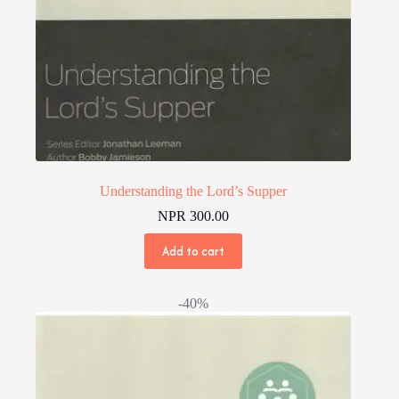
Understanding the Lord’s Supper
NPR
300.00
Add to cart
-40%