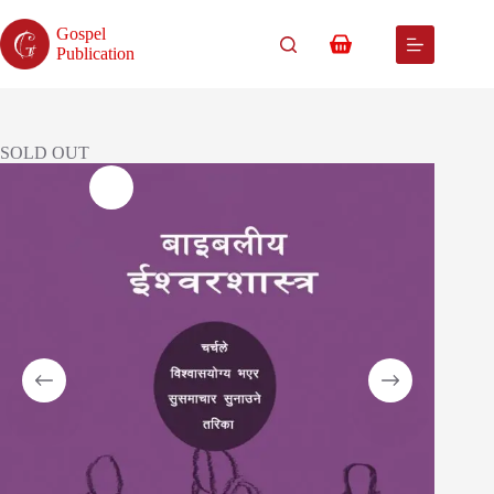
Skip
to
Gospel
content
Shopping
Publication
cart
SOLD OUT