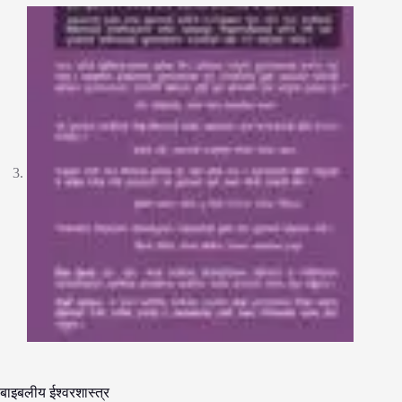
बाइबलीय ईश्वरशास्त्र