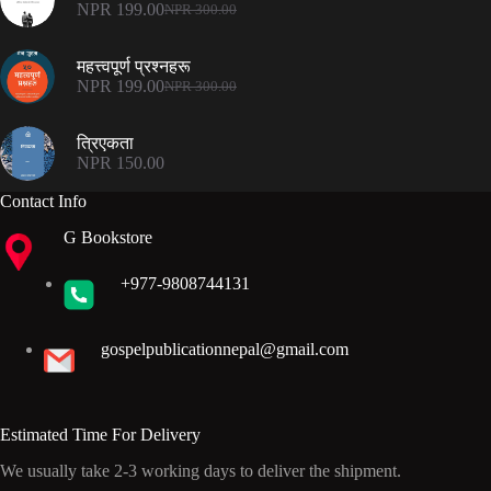
NPR 500.00.
NPR 375.00.
NPR
199.00
NPR
300.00
Original
Current
price
price
was:
is:
महत्त्वपूर्ण प्रश्नहरू
NPR 300.00.
NPR 199.00.
NPR
199.00
NPR
300.00
Original
Current
price
price
was:
is:
त्रिएकता
NPR 300.00.
NPR 199.00.
NPR
150.00
Contact Info
G Bookstore
+977-9808744131
gospelpublicationnepal@gmail.com
Estimated Time For Delivery
We usually take 2-3 working days to deliver the shipment.