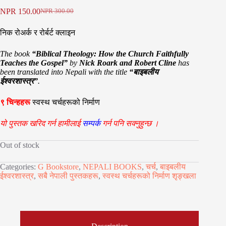
NPR
150.00
NPR
300.00
Original
Current
price
price
निक रोअर्क र रोर्बर्ट क्लाइन
was:
is:
NPR 300.00.
NPR 150.00.
The book
“Biblical Theology: How the Church Faithfully
Teaches the Gospel”
by
Nick Roark and Robert Cline
has
been translated into Nepali with the title
“बाइबलीय
ईश्वरशास्त्र”
.
९
चिन्हहरू
स्वस्थ चर्चहरूको निर्माण
यो पुस्तक खरिद गर्न हामीलाई
सम्पर्क
गर्न पनि
सक्नुहुन्छ ।
Out of stock
Categories:
G Bookstore
,
NEPALI BOOKS
,
चर्च
,
बाइबलीय
ईश्वरशास्त्र
,
सबै नेपाली पुस्तकहरू
,
स्वस्थ चर्चहरूको निर्माण शृङ्खला